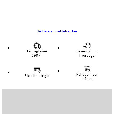
1 jun.
Lise-Lotte C
Se flere anmeldelser her
Fri fragt over
Levering: 3-5
399 kr.
hverdage
Nyheder hver
Sikre betalinger
måned