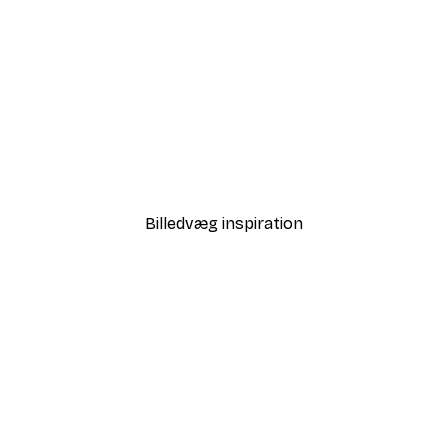
-30%*
 Air Balloon Plakat
Vejen til Havet Plakat
Fra 67,90 kr.
97 kr.
Billedvæg inspiration