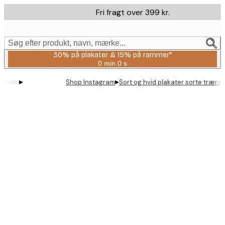
Skip
Fri fragt over 399 kr.
to
main
content.
Søg efter produkt, navn, mærke...
30% på plakater & 15% på rammer*
0 min
0 s
Gyldig
indtil:
▸
▸
Shop Instagram
Sort og hvid plakater sorte trær
2026-
08-
06
Product
images