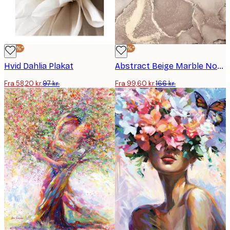
-40%*
-40%*
Hvid Dahlia Plakat
Abstract Beige Marble No2 plakat
Fra 58,20 kr.
97 kr.
Fra 99,60 kr.
166 kr.