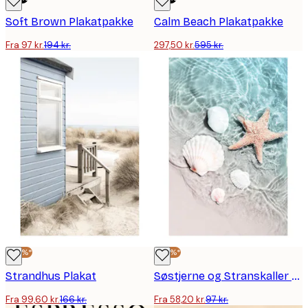
Soft Brown Plakatpakke
Calm Beach Plakatpakke
Fra 97 kr.
194 kr.
297,50 kr.
595 kr.
-40%*
-40%*
Strandhus Plakat
Søstjerne og Stranskaller Plakat
Fra 99,60 kr.
166 kr.
Fra 58,20 kr.
97 kr.