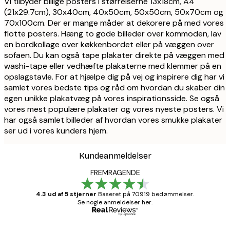
Vi tilbyder billige posters i størrelserne 13x18cm, A4
(21x29.7cm), 30x40cm, 40x50cm, 50x50cm, 50x70cm og
70x100cm. Der er mange måder at dekorere på med vores
flotte posters. Hæng to gode billeder over kommoden, lav
en bordkollage over køkkenbordet eller på væggen over
sofaen. Du kan også tape plakater direkte på væggen med
washi-tape eller vedhæfte plakaterne med klemmer på en
opslagstavle. For at hjælpe dig på vej og inspirere dig har vi
samlet vores bedste tips og råd om hvordan du skaber din
egen unikke plakatvæg på vores inspirationsside. Se også
vores mest populære plakater og vores nyeste posters. Vi
har også samlet billeder af hvordan vores smukke plakater
ser ud i vores kunders hjem.
Kundeanmeldelser
FREMRAGENDE
4.3 ud af 5 stjerner
Baseret på 70919 bedømmelser.
Se nogle anmeldelser her.