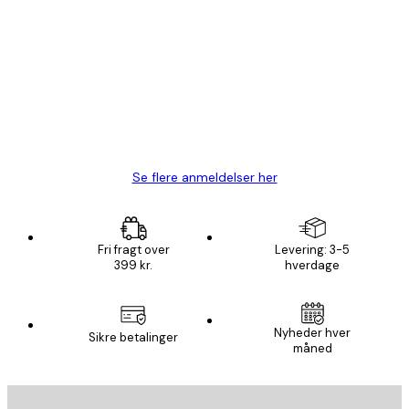
Bekræftet køber
Kundeanmeldelser
Hurtig levering
1 jun.
Lise-Lotte C
Se flere anmeldelser her
Fri fragt over
Levering: 3-5
399 kr.
hverdage
Nyheder hver
Sikre betalinger
måned