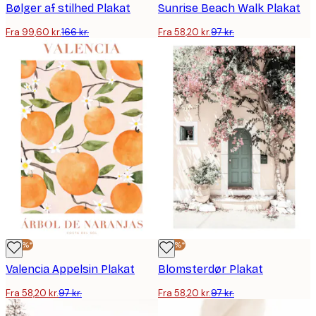
Bølger af stilhed Plakat
Sunrise Beach Walk Plakat
Fra 99,60 kr.
166 kr.
Fra 58,20 kr.
97 kr.
-40%*
-40%*
Valencia Appelsin Plakat
Blomsterdør Plakat
Fra 58,20 kr.
97 kr.
Fra 58,20 kr.
97 kr.