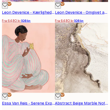
-40%*
-40%*
Leon Devenice - Kærlighedstræ Plakat
Leon Devenice - Omgivet af Kærlighed Plakat
Fra 64,80 kr.
108 kr.
Fra 64,80 kr.
108 kr.
-40%*
-40%*
Essa Van Reis - Serene Expectation Plakat
Abstract Beige Marble No1 plakat