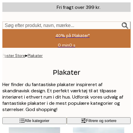
Skip
Fri fragt over 399 kr.
to
main
content.
Søg efter produkt, navn, mærke...
40% på Plakater*
0 min
0 s
Gyldig
indtil:
▸
Poster Store
Plakater
2026-
08-
09
Plakater
Her finder du fantastiske plakater inspireret af
skandinavisk design. Et perfekt værktøj til at tilpasse
interiøret i ethvert rum i dit hus. Udforsk vores udvalg af
fantastiske plakater i de mest populære kategorier og
størrelser. God shopping!
Alle kategorier
Filtrere og sortere