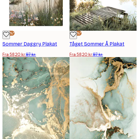
-40%*
-40%*
Sommer Daggry Plakat
Tåget Sommer Å Plakat
Fra 58,20 kr.
97 kr.
Fra 58,20 kr.
97 kr.