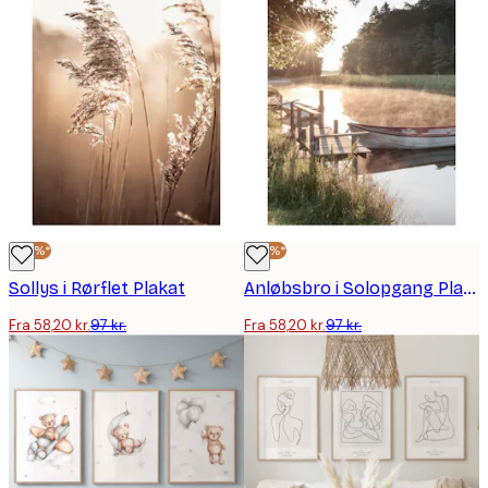
-40%*
-40%*
Sollys i Rørflet Plakat
Anløbsbro i Solopgang Plakat
Fra 58,20 kr.
97 kr.
Fra 58,20 kr.
97 kr.