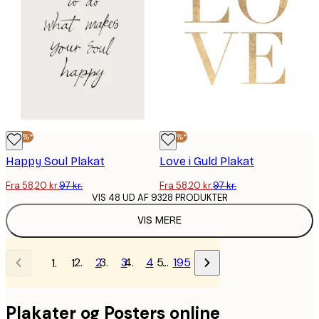
-40%*
-40%*
Happy Soul Plakat
Love i Guld Plakat
Fra 58,20 kr.
97 kr.
Fra 58,20 kr.
97 kr.
VIS 48 UD AF 9328 PRODUKTER
VIS MERE
2
3
4
…
195
1
Plakater og Posters online