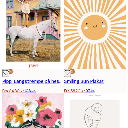
-40%*
-40%*
Pippi Langstrømpe på hest plakat
Smiling Sun Plakat
Fra 64,80 kr.
108 kr.
Fra 58,20 kr.
97 kr.