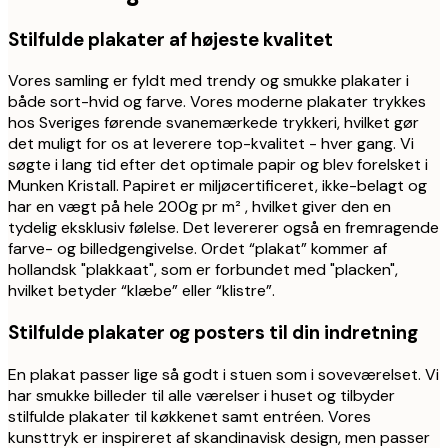
Stilfulde plakater af højeste kvalitet
Vores samling er fyldt med trendy og smukke plakater i
både sort-hvid og farve. Vores moderne plakater trykkes
hos Sveriges førende svanemærkede trykkeri, hvilket gør
det muligt for os at leverere top-kvalitet - hver gang. Vi
søgte i lang tid efter det optimale papir og blev forelsket i
Munken Kristall. Papiret er miljøcertificeret, ikke-belagt og
har en vægt på hele 200g pr m² , hvilket giver den en
tydelig eksklusiv følelse. Det levererer også en fremragende
farve- og billedgengivelse. Ordet “plakat” kommer af
hollandsk "plakkaat", som er forbundet med "placken",
hvilket betyder “klæbe” eller “klistre”.
Stilfulde plakater og posters til din indretning
En plakat passer lige så godt i stuen som i soveværelset. Vi
har smukke billeder til alle værelser i huset og tilbyder
stilfulde plakater til køkkenet samt entréen. Vores
kunsttryk er inspireret af skandinavisk design, men passer