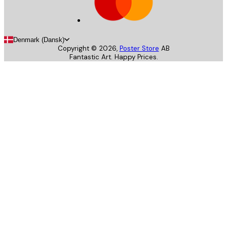
Denmark (Dansk)
Copyright ©
2026
,
Poster Store
AB
Fantastic Art. Happy Prices.