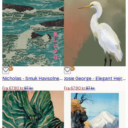
-30%*
-30%*
Nicholas - Smuk Havsolnedgang Plakat
Josie George - Elegant Hejre Portræt Plakat
Fra 67,90 kr.
97 kr.
Fra 67,90 kr.
97 kr.