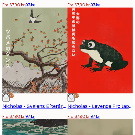
Fra 67,90 kr.
97 kr.
Fra 67,90 kr.
97 kr.
-30%*
-30%*
Nicholas - Svalens Efterårsdans Plakat
Nicholas - Levende Frø Japansk Kunst Plakat
Fra 67,90 kr.
97 kr.
Fra 67,90 kr.
97 kr.