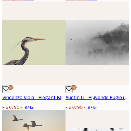
-30%*
-30%*
Vincenzo Viola - Elegant Blå Hejre Plakat
Austin Li - Flyvende Fugle i Tåget Skov Plakat
Fra 67,90 kr.
97 kr.
Fra 67,90 kr.
97 kr.