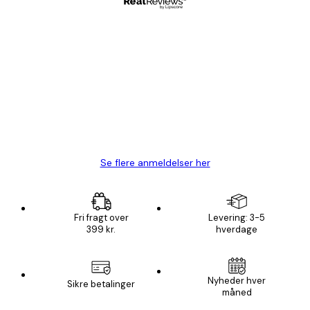
Bekræftet køber
Kundeanmeldelser
Hurtig levering
1 jun.
Lise-Lotte C
Se flere anmeldelser her
Fri fragt over
Levering: 3-5
399 kr.
hverdage
Email
Nyheder hver
Sikre betalinger
måned
AFMELD