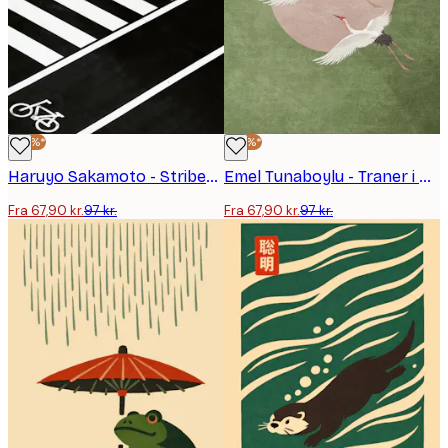
-30%*
-30%*
Haruyo Sakamoto - Stribet Paraply ved Fodgængerovergang Plakat
Emel Tunaboylu - Traner i Flugt Plakat
Fra 67,90 kr.
97 kr.
Fra 67,90 kr.
97 kr.