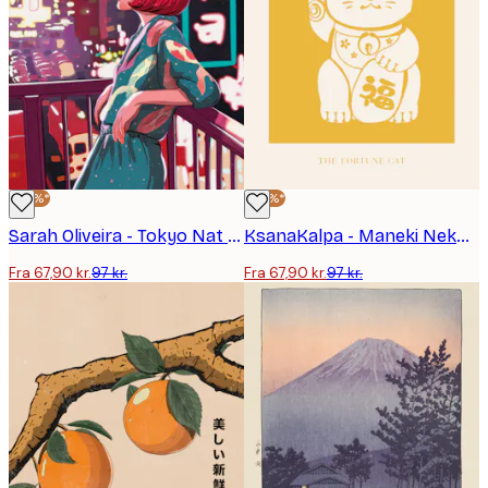
-30%*
-30%*
Sarah Oliveira - Tokyo Nat Refleksion Plakat
KsanaKalpa - Maneki Neko Lykkekat Plakat
Fra 67,90 kr.
97 kr.
Fra 67,90 kr.
97 kr.