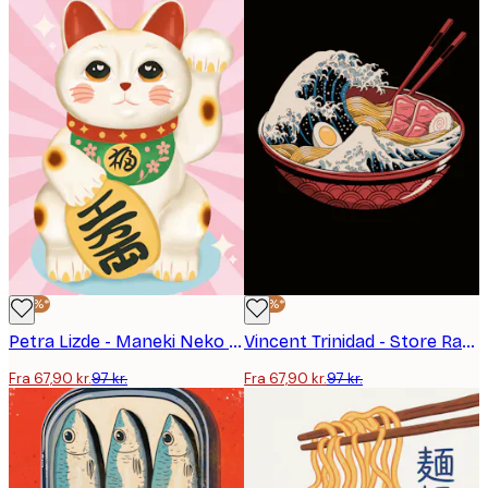
-30%*
-30%*
Petra Lizde - Maneki Neko Plakat
Vincent Trinidad - Store Ramenbølge Plakat
Fra 67,90 kr.
97 kr.
Fra 67,90 kr.
97 kr.