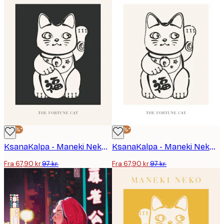
-30%*
-30%*
KsanaKalpa - Maneki Neko Lykkekat No2 Plakat
KsanaKalpa - Maneki Neko Lykkekat Plakat
Fra 67,90 kr.
97 kr.
Fra 67,90 kr.
97 kr.