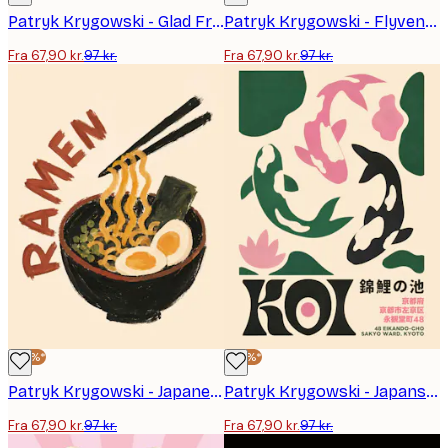
Patryk Krygowski - Glad Frø Rødprik Plakat
Patryk Krygowski - Flyvende Gråand Over en Sø Plakat
Fra 67,90 kr.
97 kr.
Fra 67,90 kr.
97 kr.
-30%*
-30%*
Patryk Krygowski - Japanese Ramen Noodles Plakat
Patryk Krygowski - Japansk Koidam Plakat
Fra 67,90 kr.
97 kr.
Fra 67,90 kr.
97 kr.