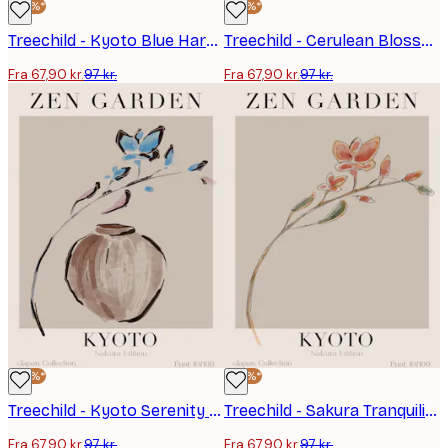
-30%*
-30%*
Treechild - Kyoto Blue Harmony Plakat
Treechild - Cerulean Blossoms Plakat
Fra 67,90 kr.
97 kr.
Fra 67,90 kr.
97 kr.
-30%*
-30%*
Treechild - Kyoto Serenity Plakat
Treechild - Sakura Tranquility Plakat
Fra 67,90 kr.
97 kr.
Fra 67,90 kr.
97 kr.