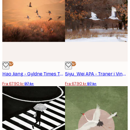
-30%*
-30%*
Hao Jiang - Gyldne Times Traner Plakat
Siyu_Wei APA - Traner i Vinterflugt Plakat
Fra 67,90 kr.
97 kr.
Fra 67,90 kr.
97 kr.