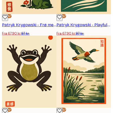
-30%*
-30%*
Patryk Krygowski - Frø med Paraply på Regnvejrsdag Plakat
Patryk Krygowski - Playful Otter Swim Plakat
Fra 67,90 kr.
97 kr.
Fra 67,90 kr.
97 kr.
-30%*
-30%*