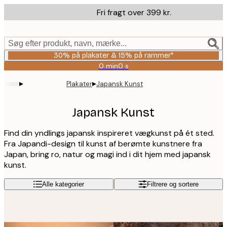
Skip
Fri fragt over 399 kr.
to
main
content.
Søg efter produkt, navn, mærke...
30% på plakater & 15% på rammer*
0 min
0 s
Gyldig
indtil:
▸
▸
Plakater
Japansk Kunst
2026-
08-
06
Japansk Kunst
Find din yndlings japansk inspireret vægkunst på ét sted.
Fra Japandi-design til kunst af berømte kunstnere fra
Japan, bring ro, natur og magi ind i dit hjem med japansk
kunst.
Alle kategorier
Filtrere og sortere