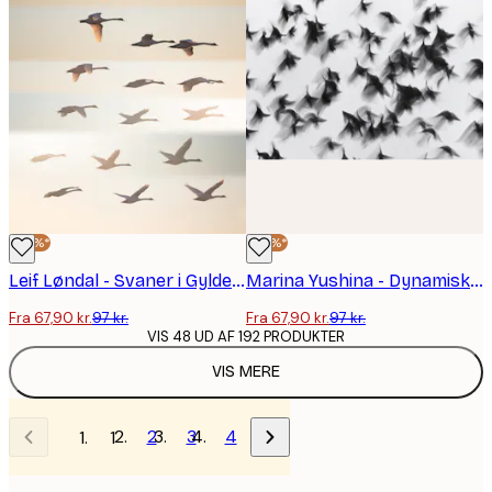
-30%*
-30%*
Leif Løndal - Svaner i Gyldent Lys Plakat
Marina Yushina - Dynamisk Flyvende Flok Plakat
Fra 67,90 kr.
97 kr.
Fra 67,90 kr.
97 kr.
VIS 48 UD AF 192 PRODUKTER
VIS MERE
2
3
4
1