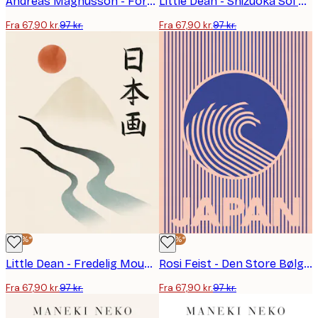
Andreas Magnusson - Forårsmåne Fugleblomster Plakat
Little Dean - Shizuoka Sol og Bølger Plakat
Fra 67,90 kr.
97 kr.
Fra 67,90 kr.
97 kr.
-30%*
-30%*
Little Dean - Fredelig Mount Fuji Flod Plakat
Rosi Feist - Den Store Bølge fra Japan Plakat
Fra 67,90 kr.
97 kr.
Fra 67,90 kr.
97 kr.