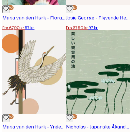
-30%*
-30%*
Marja van den Hurk - Floral Geisha Portrait Plakat
Josie George - Flyvende Hejrer og Blomster Plakat
Fra 67,90 kr.
97 kr.
Fra 67,90 kr.
97 kr.
-30%*
-30%*
Marja van den Hurk - Yndefuld Flyvende Trane Plakat
Nicholas - Japanske Åkander Plakat