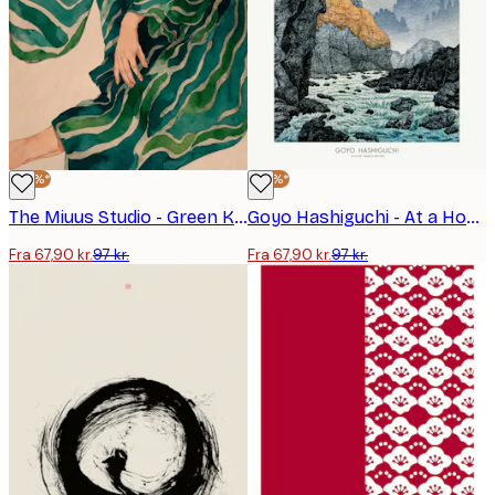
-30%*
-30%*
The Miuus Studio - Green Kimono Flow Plakat
Goyo Hashiguchi - At a Hot Springs Inn Plakat
Fra 67,90 kr.
97 kr.
Fra 67,90 kr.
97 kr.