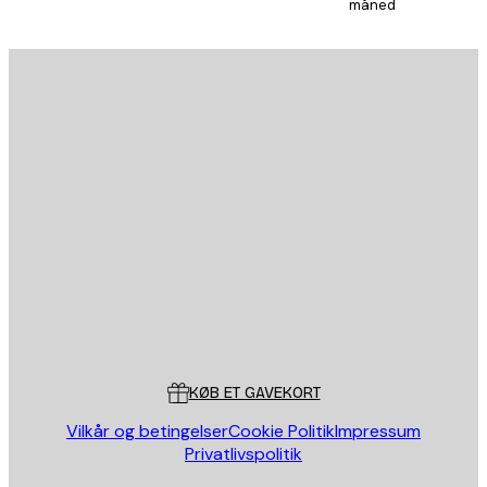
måned
AFMELD
Privatpolitik
Email
SEND
Store
Poster Store
Kundeservice
KØB ET GAVEKORT
Vilkår og betingelser
Cookie Politik
Impressum
Privatlivspolitik