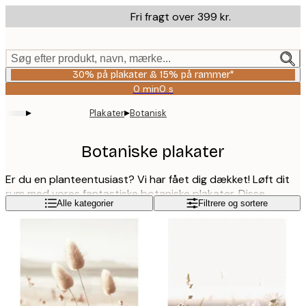
Skip
Fri fragt over 399 kr.
to
main
content.
Søg efter produkt, navn, mærke...
30% på plakater & 15% på rammer*
0 min
0 s
Gyldig
indtil:
▸
▸
Plakater
Botanisk
2026-
08-
06
Botaniske plakater
Er du en planteentusiast? Vi har fået dig dækket! Løft dit
rum med vores fantastiske botaniske plakater. Disse
Læs mere
Alle kategorier
Filtrere og sortere
vægindretninger er ikke kun æstetisk tiltalende, men også
vedligeholdelsesfri - ingen vanding nødvendig! Udforsk
vores forskelligartede samling, der indeholder kaktusser,
blomster, palmer og andre botaniske plakater for at skabe
din egen personlige grønne oase.