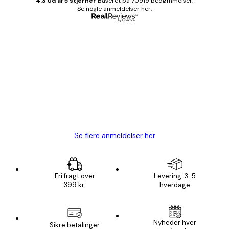
4.3 ud af 5 stjerner
Baseret på 70919 bedømmelser.
Se nogle anmeldelser her.
Bekræftet køber
Kundeanmeldelser
Hurtig levering
1 jun.
Lise-Lotte C
Se flere anmeldelser her
Fri fragt over
Levering: 3-5
399 kr.
hverdage
Email
Nyheder hver
Sikre betalinger