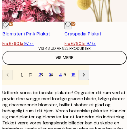
-30%*
-30%*
Blomster i Pink Plakat
Craspedia Plakat
Fra 67,90 kr.
97 kr.
Fra 67,90 kr.
97 kr.
VIS 48 UD AF 832 PRODUKTER
VIS MERE
2
3
4
…
18
1
Udforsk vores botaniske plakater! Opgrader dit rum ved at
pryde dine vægge med frodige grønne blade, livlige planter
og charmerende blomster, hvilket skaber et glad og
behageligt rum i dit hjem. Vores botaniske plakater blander
sig med planter og blomster for at forbedre din indretning.
Takket være vores fængslende billeder kan du skabe en
indendørs jungle eller en smuk have uden at have brug for