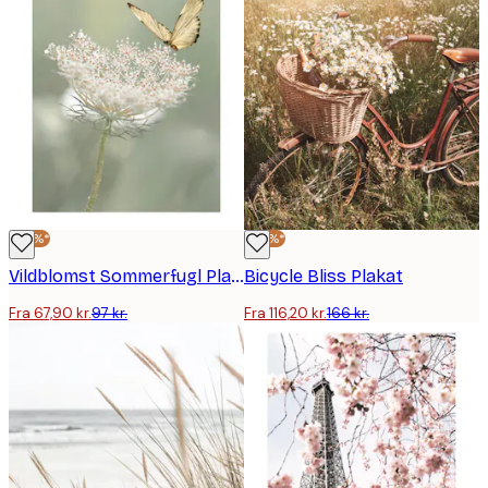
-30%*
-30%*
Vildblomst Sommerfugl Plakat
Bicycle Bliss Plakat
Fra 67,90 kr.
97 kr.
Fra 116,20 kr.
166 kr.