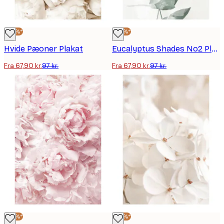
-30%*
-30%*
Hvide Pæoner Plakat
Eucalyptus Shades No2 Plakat
Fra 67,90 kr.
97 kr.
Fra 67,90 kr.
97 kr.
-30%*
-30%*