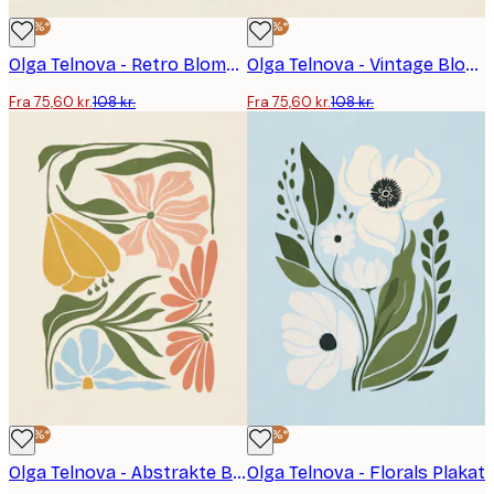
-30%*
-30%*
Olga Telnova - Retro Blomst Plakat
Olga Telnova - Vintage Blomster Plakat
Fra 75,60 kr.
108 kr.
Fra 75,60 kr.
108 kr.
-30%*
-30%*
Olga Telnova - Abstrakte Blomster Plakat
Olga Telnova - Florals Plakat