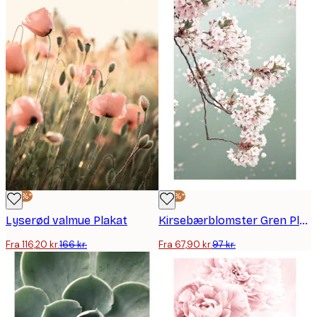
-30%*
-30%*
Lyserød valmue Plakat
Kirsebærblomster Gren Plakat
Fra 116,20 kr.
166 kr.
Fra 67,90 kr.
97 kr.