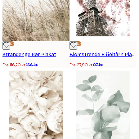
-30%*
-30%*
Strandenge Rør Plakat
Blomstrende Eiffeltårn Plakat
Fra 116,20 kr.
166 kr.
Fra 67,90 kr.
97 kr.