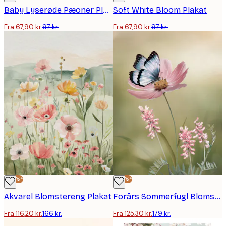
Baby Lyserøde Pæoner Plakat
Soft White Bloom Plakat
Fra 67,90 kr.
97 kr.
Fra 67,90 kr.
97 kr.
-30%*
-30%*
Akvarel Blomstereng Plakat
Forårs Sommerfugl Blomst Plakat
Fra 116,20 kr.
166 kr.
Fra 125,30 kr.
179 kr.