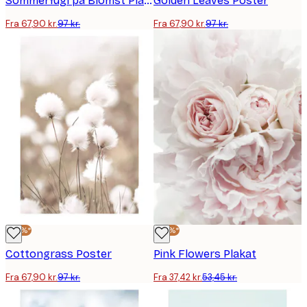
Sommerfugl på Blomst Plakat
Golden Leaves Poster
Fra 67,90 kr.
97 kr.
Fra 67,90 kr.
97 kr.
-30%*
-30%*
Cottongrass Poster
Pink Flowers Plakat
Fra 67,90 kr.
97 kr.
Fra 37,42 kr.
53,45 kr.