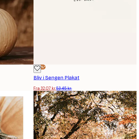
-40%*
Bliv i Sengen Plakat
Fra 32,07 kr.
53,45 kr.