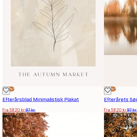
-40%*
-40%*
Efterårsblad Minimalistisk Plakat
Efterårets Sø
Fra 58,20 kr.
97 kr.
Fra 58,20 kr.
97 kr.