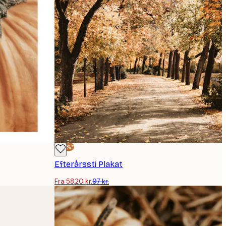
-40%*
Efterårssti Plakat
Fra 58,20 kr.
97 kr.