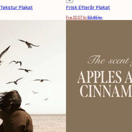
 Tekstur Plakat
Frisk Efterår Plakat
Fra 32,07 kr.
53,45 kr.