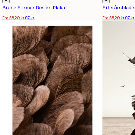
Brune Former Design Plakat
Efterårsblade
Fra 58,20 kr.
97 kr.
Fra 58,20 kr.
97 kr.