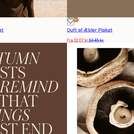
-40%*
at
Duft af Æbler Plakat
Fra 32,07 kr.
53,45 kr.