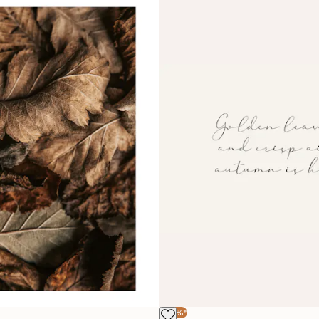
-40%*