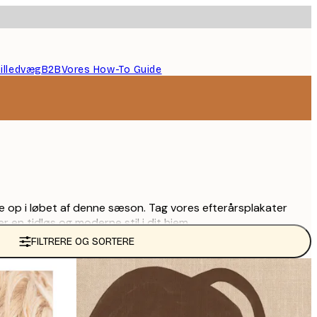
illedvæg
B2B
Vores How-To Guide
ke op i løbet af denne sæson. Tag vores efterårsplakater
r en tidløs og moderne stil i dit hjem.
FILTRERE OG SORTERE