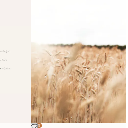
-40%*