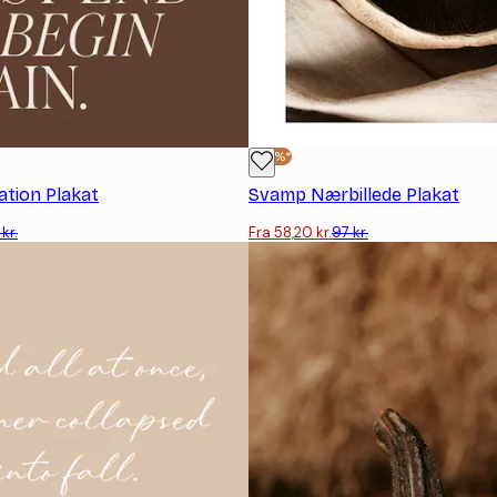
-40%*
ation Plakat
Svamp Nærbillede Plakat
kr.
Fra 58,20 kr.
97 kr.