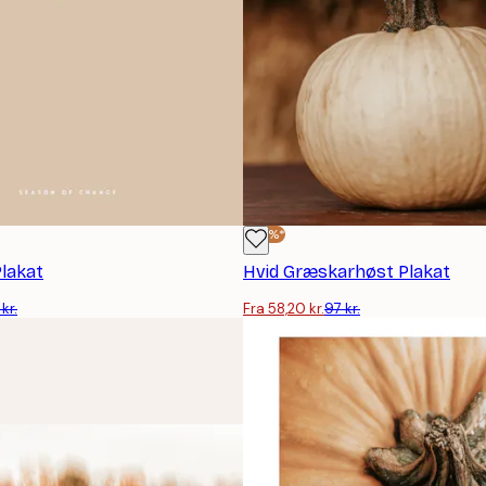
-40%*
lakat
Hvid Græskarhøst Plakat
kr.
Fra 58,20 kr.
97 kr.