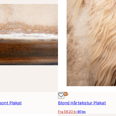
-40%*
sont Plakat
Blond Hårtekstur Plakat
Fra 58,20 kr.
97 kr.