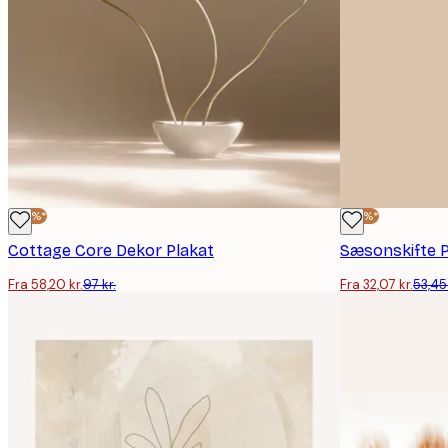
-40%*
-40%*
Cottage Core Dekor Plakat
Sæsonskifte P
Fra 58,20 kr.
97 kr.
Fra 32,07 kr.
53,45 