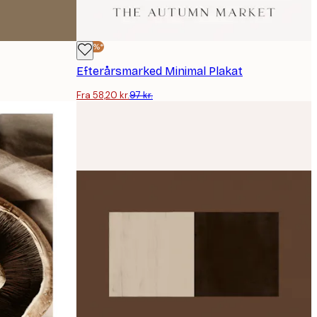
-40%*
Efterårsmarked Minimal Plakat
Fra 58,20 kr.
97 kr.