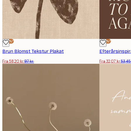
-40%*
-40%*
Brun Blomst Tekstur Plakat
Efterårsinspir
Fra 58,20 kr.
97 kr.
Fra 32,07 kr.
53,45 