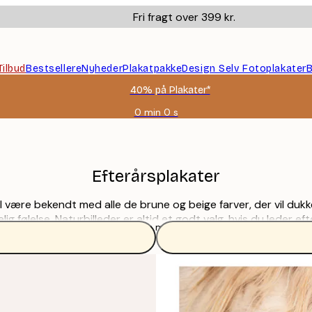
Fri fragt over 399 kr.
Tilbud
Bestsellere
Nyheder
Plakatpakke
Design Selv Fotoplakater
B
40% på Plakater*
0 min
0 s
Gyldig
indtil:
2026-
08-
09
Efterårsplakater
al være bekendt med alle de brune og beige farver, der vil duk
følelse. Naturbilleder er altid et godt valg, hvis du leder efte
Læs mere