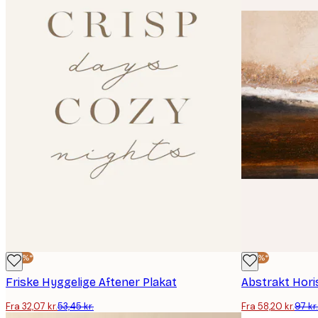
-40%*
-40%*
Friske Hyggelige Aftener Plakat
Abstrakt Hori
Fra 32,07 kr.
53,45 kr.
Fra 58,20 kr.
97 kr.