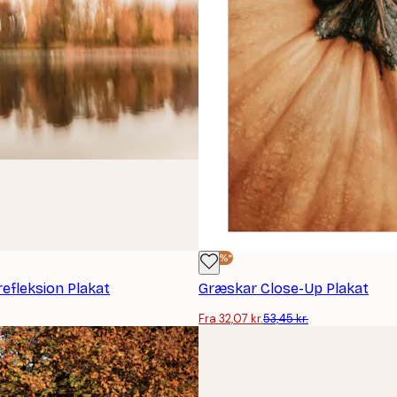
-40%*
refleksion Plakat
Græskar Close-Up Plakat
Fra 32,07 kr.
53,45 kr.