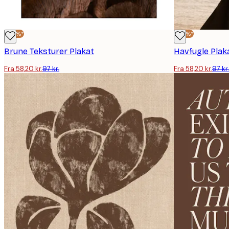
-40%*
-40%*
Brune Teksturer Plakat
Havfugle Plak
Fra 58,20 kr.
97 kr.
Fra 58,20 kr.
97 kr.