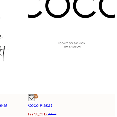
-40%*
akat
Coco Plakat
Fra 58,20 kr.
97 kr.