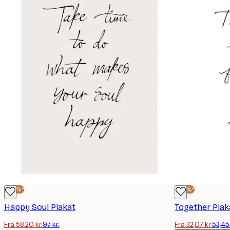
-40%*
-40%*
Happy Soul Plakat
Together Plak
Fra 58,20 kr.
97 kr.
Fra 32,07 kr.
53,45 