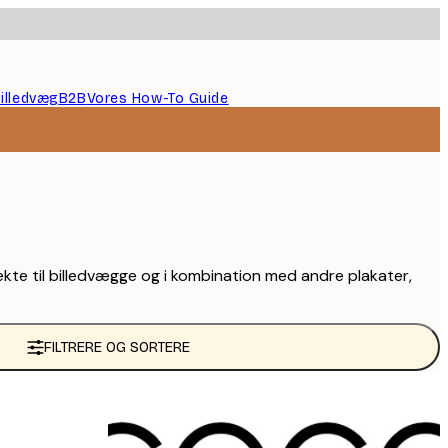
illedvæg
B2B
Vores How-To Guide
ekte til billedvægge og i kombination med andre plakater,
FILTRERE OG SORTERE