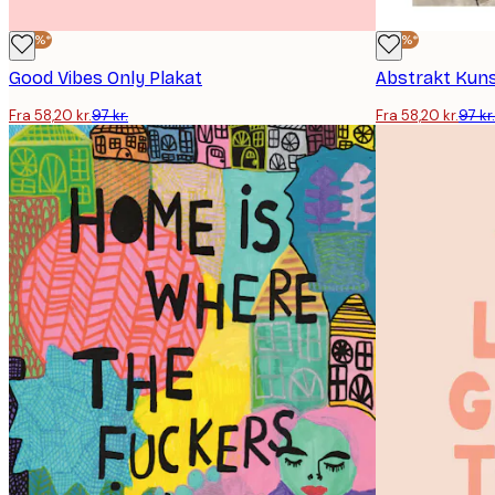
-40%*
-40%*
Good Vibes Only Plakat
Abstrakt Kuns
Fra 58,20 kr.
97 kr.
Fra 58,20 kr.
97 kr.