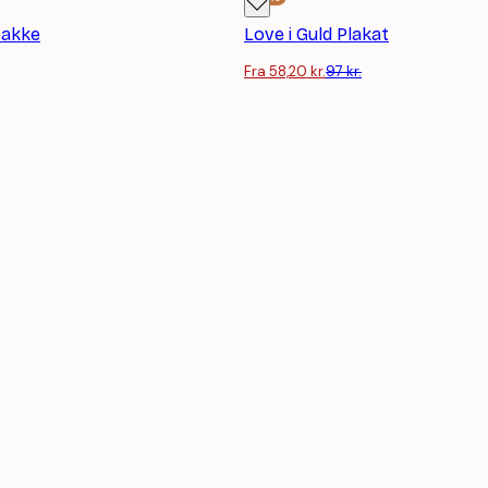
pakke
Love i Guld Plakat
Fra 58,20 kr.
97 kr.