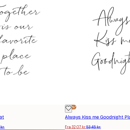
-40%*
at
Always Kiss me Goodnight Pl
kr.
Fra 32,07 kr.
53,45 kr.