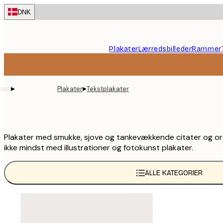
Skip
DNK
to
main
content.
Plakater
Lærredsbilleder
Rammer
▸
▸
Plakater
Tekstplakater
Plakater med smukke, sjove og tankevækkende citater og ords
ikke mindst med illustrationer og fotokunst plakater.
ALLE KATEGORIER