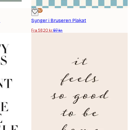
-40%*
t
Synger i Bruseren Plakat
Fra 58,20 kr.
97 kr.