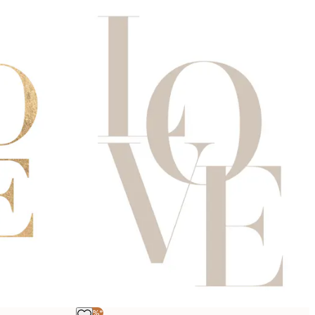
-40%*