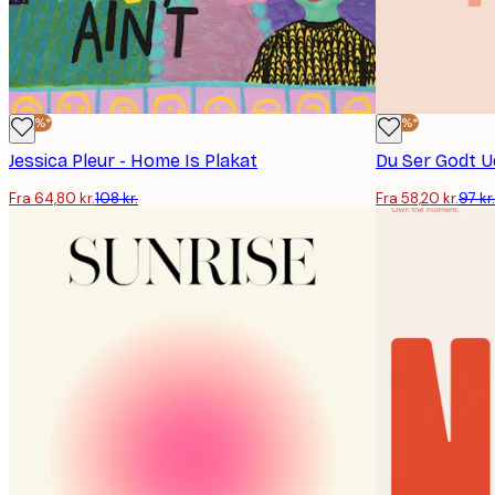
-40%*
-40%*
Jessica Pleur - Home Is Plakat
Du Ser Godt U
Fra 64,80 kr.
108 kr.
Fra 58,20 kr.
97 kr.