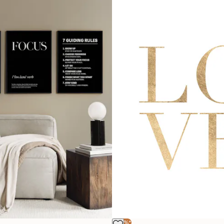
-40%*