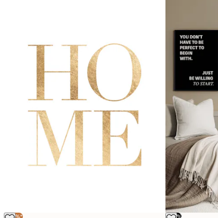
-40%*
-50%