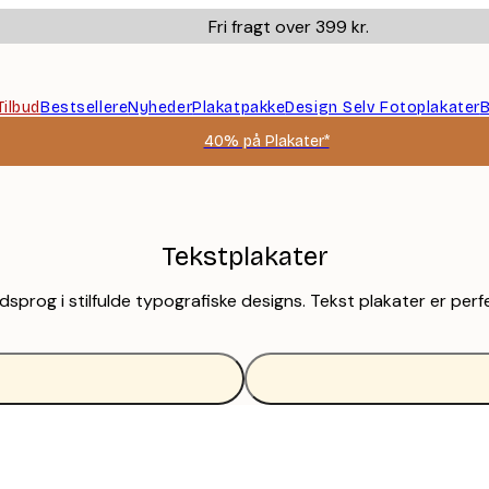
Fri fragt over 399 kr.
Tilbud
Bestsellere
Nyheder
Plakatpakke
Design Selv Fotoplakater
B
40% på Plakater*
Tekstplakater
prog i stilfulde typografiske designs. Tekst plakater er perf