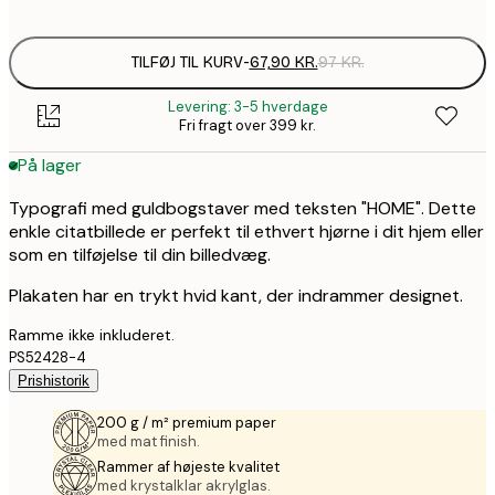
options
TILFØJ TIL KURV
-
67,90 KR.
97 KR.
Levering: 3-5 hverdage
Fri fragt over 399 kr.
På lager
Typografi med guldbogstaver med teksten "HOME". Dette
enkle citatbillede er perfekt til ethvert hjørne i dit hjem eller
som en tilføjelse til din billedvæg.
Plakaten har en trykt hvid kant, der indrammer designet.
Ramme ikke inkluderet.
PS52428-4
Prishistorik
200 g / m² premium paper
med mat finish.
Rammer af højeste kvalitet
med krystalklar akrylglas.