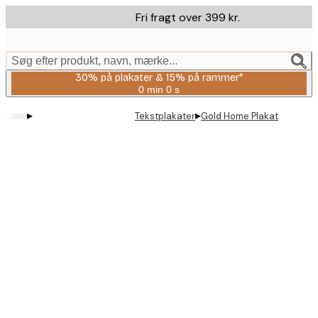
Skip
Fri fragt over 399 kr.
to
main
content.
Søg efter produkt, navn, mærke...
30% på plakater & 15% på rammer*
0 min
0 s
Gyldig
indtil:
▸
▸
Tekstplakater
Gold Home Plakat
2026-
08-
06