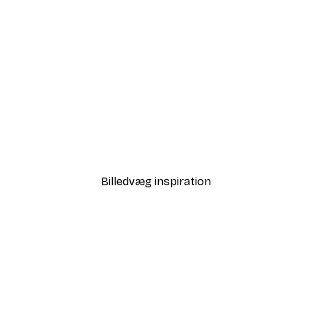
-30%*
 Plakat
Eucalyptus Guld Nr1 Plaka
Fra 67,90 kr.
97 kr.
Billedvæg inspiration