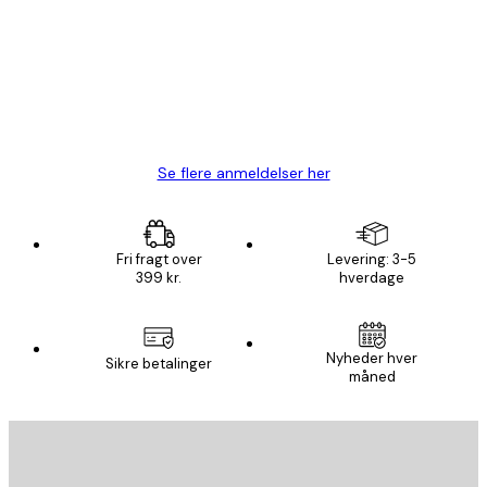
Hurtig levering
1 jun.
Lise-Lotte C
Se flere anmeldelser her
Fri fragt over
Levering: 3-5
399 kr.
hverdage
Nyheder hver
Sikre betalinger
måned