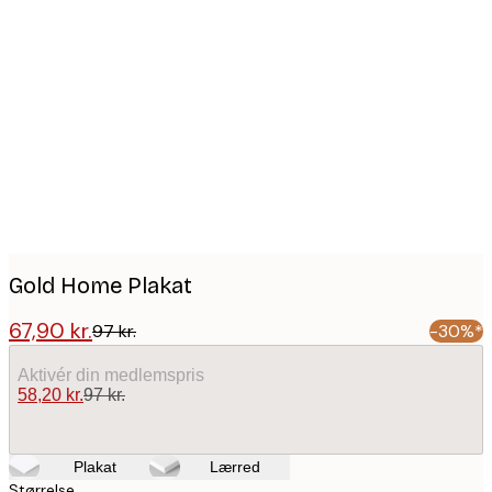
Product
images
Gold Home Plakat
67,90 kr.
97 kr.
-30%*
Aktivér din medlemspris
58,20 kr.
97 kr.
Plakat
Lærred
Størrelse