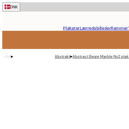
Skip
DNK
to
main
content.
Plakater
Lærredsbilleder
Rammer
▸
▸
Abstrakt
Abstract Beige Marble No2 plak