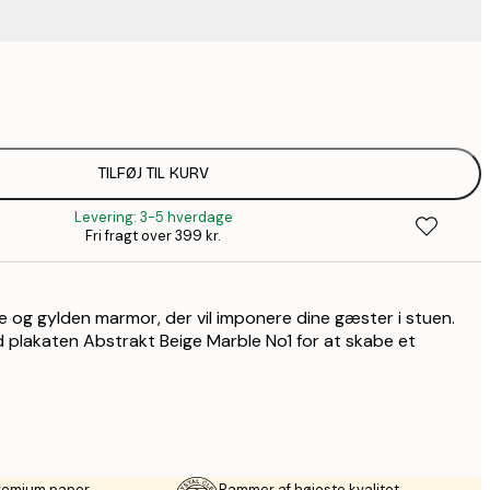
99,6
1
110,4
1
110,4
TILFØJ TIL KURV
1
Levering: 3-5 hverdage
157,8
Fri fragt over 399 kr.
2
195,6
3
ge og gylden marmor, der vil imponere dine gæster i stuen.
lakaten Abstrakt Beige Marble No1 for at skabe et
premium paper
Rammer af højeste kvalitet