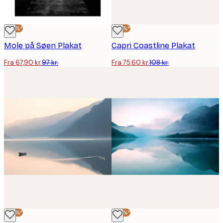
-30%*
-30%*
Mole på Søen Plakat
Capri Coastline Plakat
Fra 67,90 kr.
97 kr.
Fra 75,60 kr.
108 kr.
-30%*
-30%*