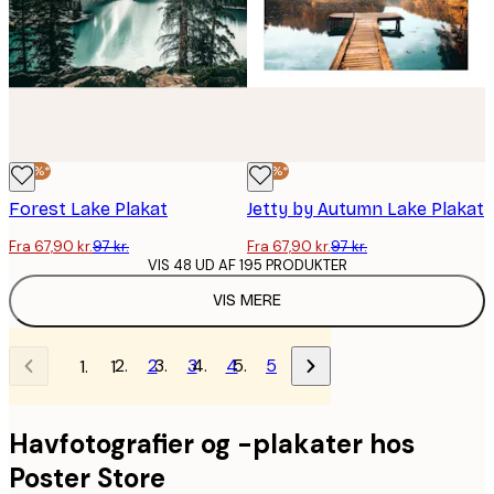
-30%*
-30%*
Forest Lake Plakat
Jetty by Autumn Lake Plakat
Fra 67,90 kr.
97 kr.
Fra 67,90 kr.
97 kr.
VIS 48 UD AF 195 PRODUKTER
VIS MERE
2
3
4
5
1
Havfotografier og -plakater hos
Poster Store