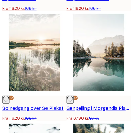
Fra 116,20 kr.
166 kr.
Fra 116,20 kr.
166 kr.
-30%*
-30%*
Solnedgang over Sø Plakat
Genpejling i Morgendis Plakat
Fra 116,20 kr.
166 kr.
Fra 67,90 kr.
97 kr.