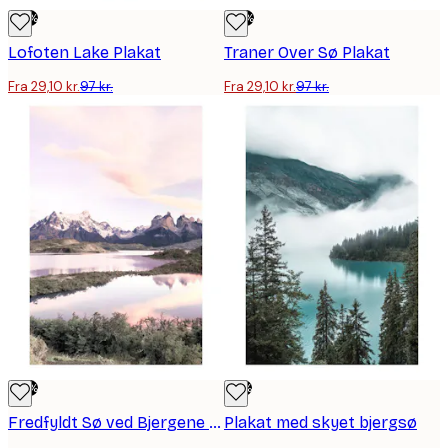
-70%
-70%
Lofoten Lake Plakat
Traner Over Sø Plakat
Fra 29,10 kr.
97 kr.
Fra 29,10 kr.
97 kr.
-70%
-73%
Fredfyldt Sø ved Bjergene Plakat
Plakat med skyet bjergsø