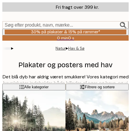
Skip
Fri fragt over 399 kr.
to
main
content.
Søg efter produkt, navn, mærke...
30% på plakater & 15% på rammer*
0 min
0 s
Gyldig
indtil:
▸
▸
Natur
Hav & Sø
2026-
08-
06
Plakater og posters med hav
Det blå dyb har aldrig været smukkere! Vores kategori med
havplakater indeholder både billeder af søer og have, og vi
Læs mere
Alle kategorier
Filtrere og sortere
har en bred vifte af stilarter, der passer til enhver smag. Se
nærmere på vores posters med hav, find en plakat med
hav, du kan lide, eller flere, og sæt dem i passende rammer
for at få den fuldendte billedvæg!