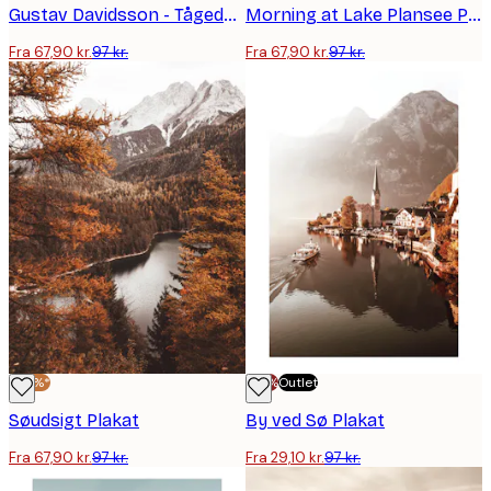
Gustav Davidsson - Tågede Bjergsø Plakat
Morning at Lake Plansee Plakat
Fra 67,90 kr.
97 kr.
Fra 67,90 kr.
97 kr.
-30%*
-70%
Outlet
Søudsigt Plakat
By ved Sø Plakat
Fra 67,90 kr.
97 kr.
Fra 29,10 kr.
97 kr.