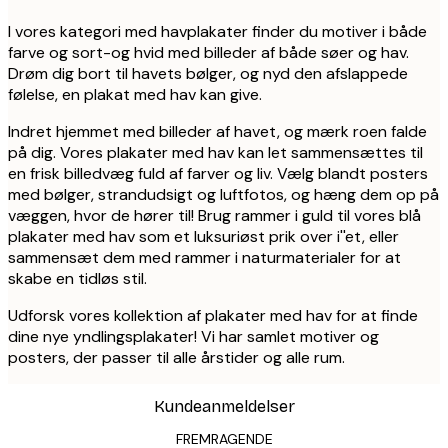
I vores kategori med havplakater finder du motiver i både
farve og sort-og hvid med billeder af både søer og hav.
Drøm dig bort til havets bølger, og nyd den afslappede
følelse, en plakat med hav kan give.
Indret hjemmet med billeder af havet, og mærk roen falde
på dig. Vores plakater med hav kan let sammensættes til
en frisk billedvæg fuld af farver og liv. Vælg blandt posters
med bølger, strandudsigt og luftfotos, og hæng dem op på
væggen, hvor de hører til! Brug rammer i guld til vores blå
plakater med hav som et luksuriøst prik over i''et, eller
sammensæt dem med rammer i naturmaterialer for at
skabe en tidløs stil.
Udforsk vores kollektion af plakater med hav for at finde
dine nye yndlingsplakater! Vi har samlet motiver og
posters, der passer til alle årstider og alle rum.
Kundeanmeldelser
FREMRAGENDE