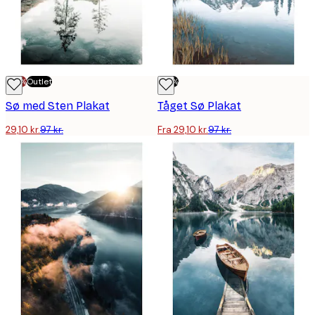
-70%
Outlet
-70%
Sø med Sten Plakat
Tåget Sø Plakat
29,10 kr.
97 kr.
Fra 29,10 kr.
97 kr.