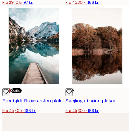
Fra 29,10 kr.
97 kr.
Fra 45,30 kr.
166 kr.
-70%
Outlet
-73%
Fredfyldt Braies-søen plakat
Spejling af søen plakat
Fra 45,30 kr.
166 kr.
Fra 45,30 kr.
166 kr.