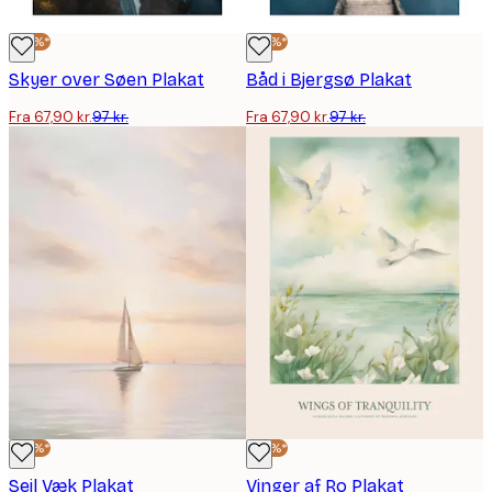
-30%*
-30%*
Skyer over Søen Plakat
Båd i Bjergsø Plakat
Fra 67,90 kr.
97 kr.
Fra 67,90 kr.
97 kr.
-30%*
-30%*
Sejl Væk Plakat
Vinger af Ro Plakat