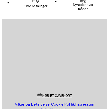
Nyheder hver
Sikre betalinger
måned
AFMELD
Privatpolitik
Email
SEND
Store
Poster Store
Kundeservice
KØB ET GAVEKORT
Vilkår og betingelser
Cookie Politik
Impressum