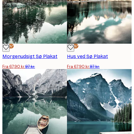
-30%*
-30%*
Morgenudsigt Sø Plakat
Hus ved Sø Plakat
Fra 67,90 kr.
97 kr.
Fra 67,90 kr.
97 kr.