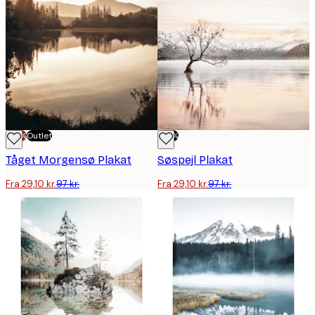
-70%
Outlet
-70%
Tåget Morgensø Plakat
Søspejl Plakat
Fra 29,10 kr.
97 kr.
Fra 29,10 kr.
97 kr.