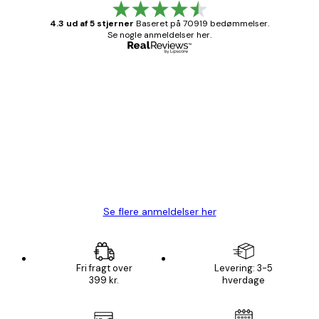
4.3 ud af 5 stjerner
Baseret på 70919 bedømmelser.
Se nogle anmeldelser her.
Bekræftet køber
Kundeanmeldelser
Hurtig levering
1 jun.
Lise-Lotte C
Se flere anmeldelser her
Fri fragt over
Levering: 3-5
399 kr.
hverdage
Email