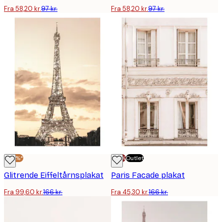
Fra 58,20 kr.
97 kr.
Fra 58,20 kr.
97 kr.
-40%*
-70%
Outlet
Glitrende Eiffeltårnsplakat
Paris Facade plakat
Fra 99,60 kr.
166 kr.
Fra 45,30 kr.
166 kr.