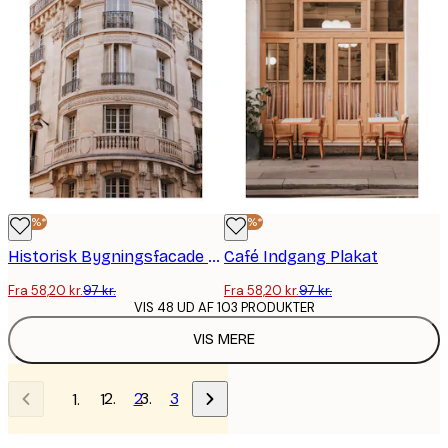
-40%*
-40%*
Historisk Bygningsfacade Plakat
Café Indgang Plakat
Fra 58,20 kr.
97 kr.
Fra 58,20 kr.
97 kr.
VIS 48 UD AF 103 PRODUKTER
VIS MERE
2
3
1