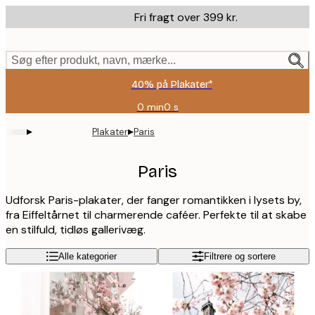
Skip
Fri fragt over 399 kr.
to
main
content.
Søg efter produkt, navn, mærke...
40% på Plakater*
0 min
0 s
Gyldig
indtil:
▸
▸
Plakater
Paris
2026-
08-
09
Paris
Udforsk Paris-plakater, der fanger romantikken i lysets by,
fra Eiffeltårnet til charmerende caféer. Perfekte til at skabe
en stilfuld, tidløs gallerivæg.
Alle kategorier
Filtrere og sortere