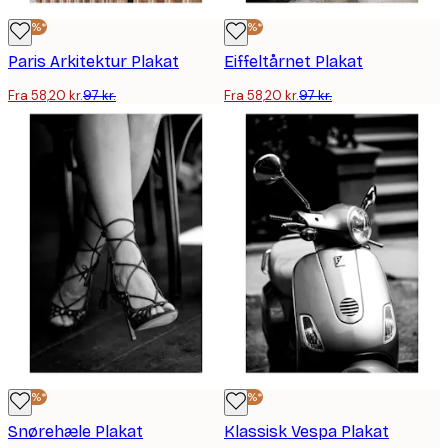
-40%*
-40%*
Paris Arkitektur Plakat
Eiffeltårnet Plakat
Fra 58,20 kr.
97 kr.
Fra 58,20 kr.
97 kr.
-40%*
-40%*
Snørehæle Plakat
Klassisk Vespa Plakat