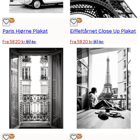
-40%*
-40%*
Paris Hjørne Plakat
Eiffeltårnet Close Up Plakat
Fra 58,20 kr.
97 kr.
Fra 58,20 kr.
97 kr.
-40%*
-40%*