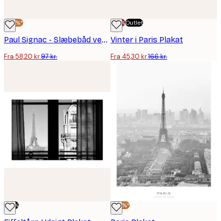
-40%*
-70%
Outlet
Paul Signac - Slæbebåd ved Pont Neuf, Paris 1923 Plakat
Vinter i Paris Plakat
Fra 58,20 kr.
97 kr.
Fra 45,30 kr.
166 kr.
-70%
-40%*