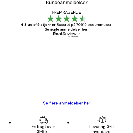
Kundeanmeldelser
FREMRAGENDE
4.3 ud af 5 stjerner
Baseret på 70919 bedømmelser.
Se nogle anmeldelser her.
Bekræftet køber
Kundeanmeldelser
Hurtig levering
1 jun.
Lise-Lotte C
Se flere anmeldelser her
Fri fragt over
Levering: 3-5
399 kr.
hverdage