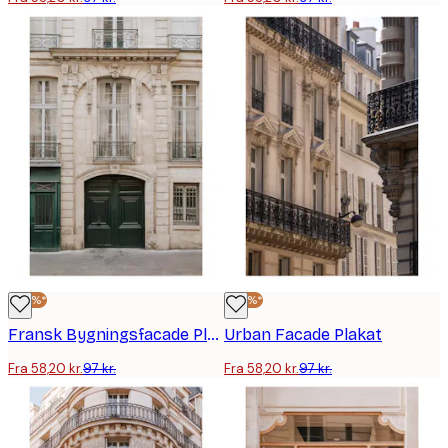
-40%*
-40%*
Fransk Bygningsfacade Plakat
Urban Facade Plakat
Fra 58,20 kr.
97 kr.
Fra 58,20 kr.
97 kr.