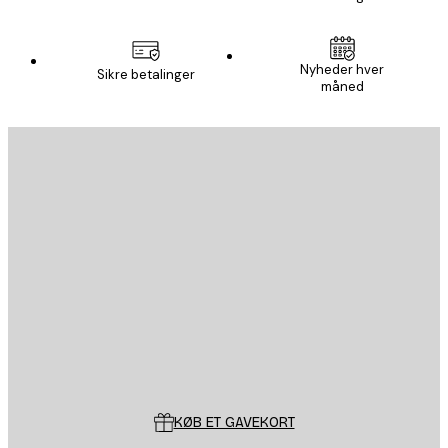
Nyheder hver
Sikre betalinger
måned
Email
SEND
Store
Poster Store
Kundeservice
KØB ET GAVEKORT