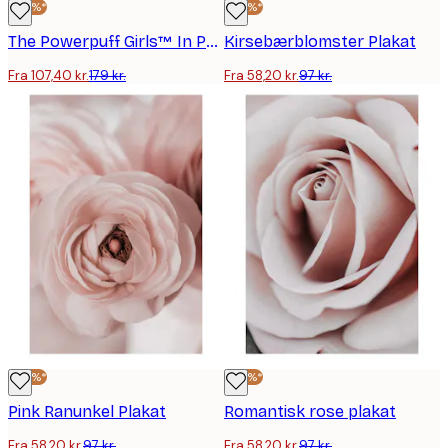
-40%*
-40%*
The Powerpuff Girls™ In Paris Plakat
Kirsebærblomster Plakat
Fra 107,40 kr.
179 kr.
Fra 58,20 kr.
97 kr.
-40%*
-40%*
Pink Ranunkel Plakat
Romantisk rose plakat
Fra 58,20 kr.
97 kr.
Fra 58,20 kr.
97 kr.