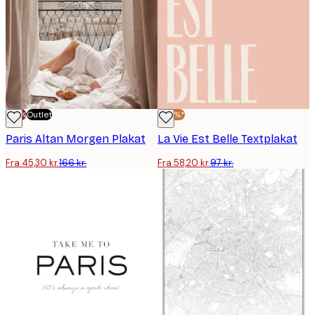
-70%
Outlet
-40%*
Paris Altan Morgen Plakat
La Vie Est Belle Textplakat
Fra 45,30 kr.
166 kr.
Fra 58,20 kr.
97 kr.