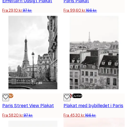
Eiffeltårn Udsigt Plakat
Paris Plakat
Fra 29,10 kr.
97 kr.
Fra 99,60 kr.
166 kr.
-40%*
-70%
Outlet
Paris Street View Plakat
Plakat med bybilledet i Paris
Fra 58,20 kr.
97 kr.
Fra 45,30 kr.
166 kr.