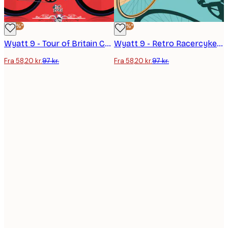
-40%*
-40%*
Wyatt 9 - Tour of Britain Cyklist Plakat
Wyatt 9 - Retro Racercykel Plakat
Fra 58,20 kr.
97 kr.
Fra 58,20 kr.
97 kr.