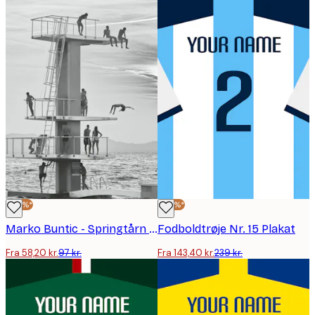
-40%*
-40%*
Marko Buntic - Springtårn Sommersjov Plakat
Fodboldtrøje Nr. 15 Plakat
Fra 58,20 kr.
97 kr.
Fra 143,40 kr.
239 kr.