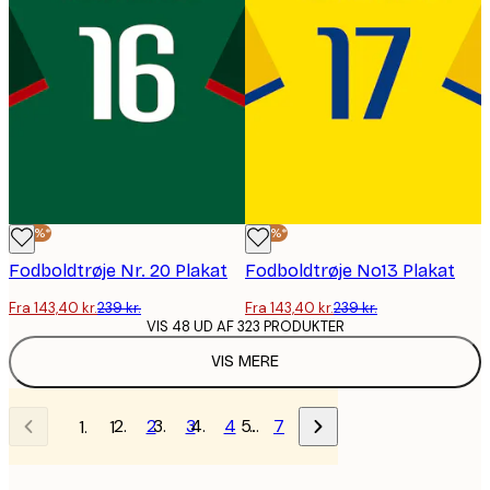
-40%*
-40%*
Fodboldtrøje Nr. 20 Plakat
Fodboldtrøje No13 Plakat
Fra 143,40 kr.
239 kr.
Fra 143,40 kr.
239 kr.
VIS 48 UD AF 323 PRODUKTER
VIS MERE
2
3
4
…
7
1