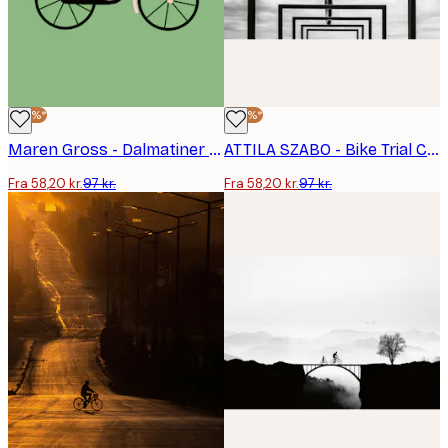
-40%*
-40%*
Maren Gross - Dalmatiner på en cykel Plakat
ATTILA SZABO - Bike Trial Challenge Plakat
Fra 58,20 kr.
97 kr.
Fra 58,20 kr.
97 kr.