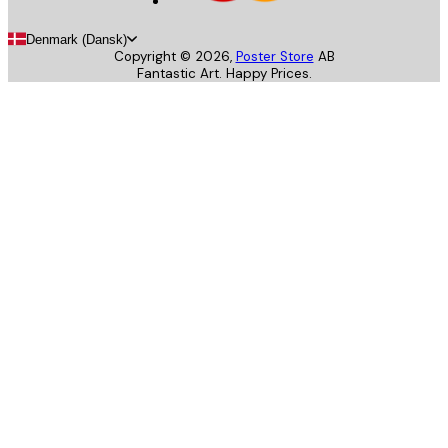
Denmark (Dansk)
Copyright ©
2026
,
Poster Store
AB
Fantastic Art. Happy Prices.