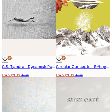
-40%*
-40%*
C.S. Tjandra - Dynamisk Poolsvømmer Plakat
Circular Concepts - Sifting Powder Snow Plakat
Fra 58,20 kr.
97 kr.
Fra 58,20 kr.
97 kr.