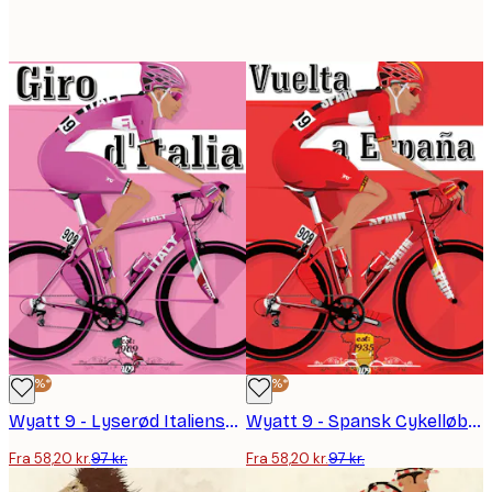
-40%*
-40%*
Wyatt 9 - Lyserød Italiensk Cykel Plakat
Wyatt 9 - Spansk Cykelløb Plakat
Fra 58,20 kr.
97 kr.
Fra 58,20 kr.
97 kr.