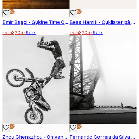
-40%*
-40%*
Emir Bagci - Gyldne Time Cyklist Plakat
Bess Hamiti - Cyklister på en Tåget Bro Plakat
Fra 58,20 kr.
97 kr.
Fra 58,20 kr.
97 kr.
-40%*
-40%*
Zhou Chengzhou - Omvendt Motocross Plakat
Fernando Correia da Silva - Solitary Bridge Run Plakat