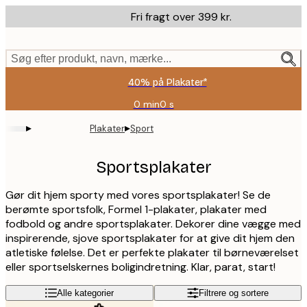
Skip
Fri fragt over 399 kr.
to
main
content.
Søg efter produkt, navn, mærke...
40% på Plakater*
0 min
0 s
Gyldig
indtil:
▸
▸
Plakater
Sport
2026-
08-
09
Sportsplakater
Gør dit hjem sporty med vores sportsplakater! Se de
berømte sportsfolk, Formel 1-plakater, plakater med
fodbold og andre sportsplakater. Dekorer dine vægge med
inspirerende, sjove sportsplakater for at give dit hjem den
atletiske følelse. Det er perfekte plakater til børneværelset
eller sportselskernes boligindretning. Klar, parat, start!
Alle kategorier
Filtrere og sortere