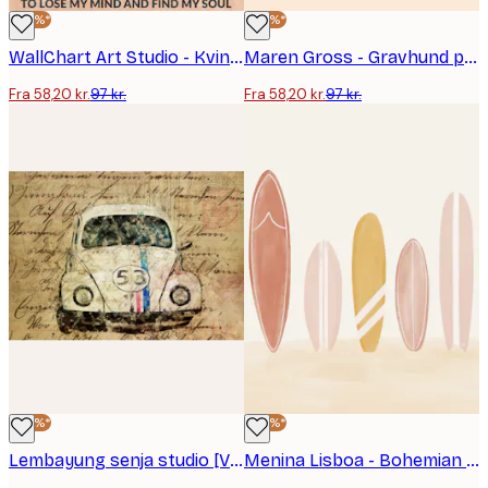
-40%*
-40%*
WallChart Art Studio - Kvinde Dykker i Oceanbølger Plakat
Maren Gross - Gravhund på Skateboard Plakat
Fra 58,20 kr.
97 kr.
Fra 58,20 kr.
97 kr.
-40%*
-40%*
Lembayung senja studio [Vintage Plakat] - Vintage Bille Kunst Plakat
Menina Lisboa - Bohemian Beach Surfboards Plakat