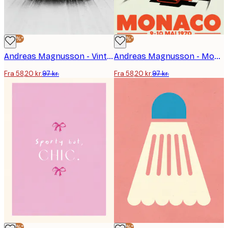
-40%*
-40%*
Andreas Magnusson - Vintage Alpin Skitur Plakat
Andreas Magnusson - Monaco Speed Race Plakat
Fra 58,20 kr.
97 kr.
Fra 58,20 kr.
97 kr.
-40%*
-40%*