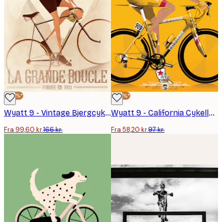
-40%*
-40%*
Wyatt 9 - Vintage Bjergcyklist Plakat
Wyatt 9 - California Cykelløb Plakat
Fra 99,60 kr.
166 kr.
Fra 58,20 kr.
97 kr.