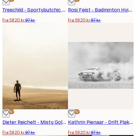
Treechild - Sportybutchic Plakat
Rosi Feist - Badminton Hvid Blå Plakat
Fra 58,20 kr.
97 kr.
Fra 58,20 kr.
97 kr.
-40%*
-40%*
Dieter Reichelt - Misty Golden Hour Surfer Plakat
Kathrin Pienaar - Drift Plakat
Fra 58,20 kr.
97 kr.
Fra 58,20 kr.
97 kr.