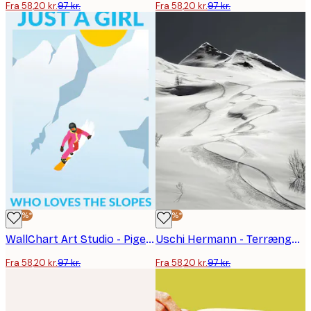
Fra 58,20 kr.
97 kr.
Fra 58,20 kr.
97 kr.
-40%*
-40%*
WallChart Art Studio - Pige på Snowboard i Solrige Bjerge Plakat
Uschi Hermann - Terrængskispor Plakat
Fra 58,20 kr.
97 kr.
Fra 58,20 kr.
97 kr.