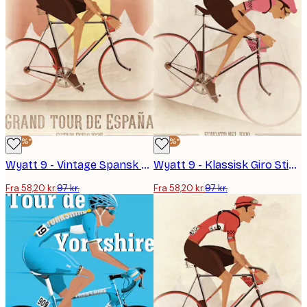
-40%*
-40%*
Wyatt 9 - Vintage Spansk Cykelløb Plakat
Wyatt 9 - Klassisk Giro Stigning Plakat
Fra 58,20 kr.
97 kr.
Fra 58,20 kr.
97 kr.