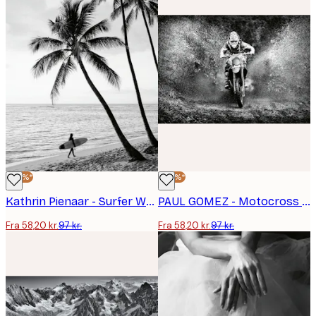
-40%*
-40%*
Kathrin Pienaar - Surfer Walk Plakat
PAUL GOMEZ - Motocross Muddersprøjt Plakat
Fra 58,20 kr.
97 kr.
Fra 58,20 kr.
97 kr.