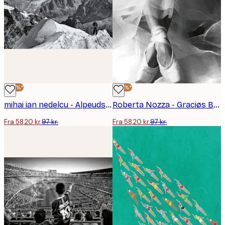
-40%*
-40%*
mihai ian nedelcu - Alpeudsigt Plakat
Roberta Nozza - Graciøs Ballerina Plakat
Fra 58,20 kr.
97 kr.
Fra 58,20 kr.
97 kr.