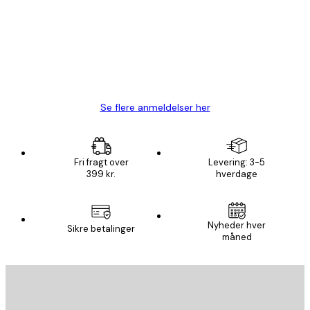
Hurtig levering
1 jun.
Lise-Lotte C
Se flere anmeldelser her
Fri fragt over
Levering: 3-5
399 kr.
hverdage
Nyheder hver
Sikre betalinger
måned