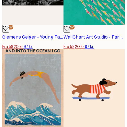
-40%*
-40%*
Clemens Geiger - Young Fan Points Stadium Plakat
WallChart Art Studio - Farverig Svømmergruppe Plakat
Fra 58,20 kr.
97 kr.
Fra 58,20 kr.
97 kr.