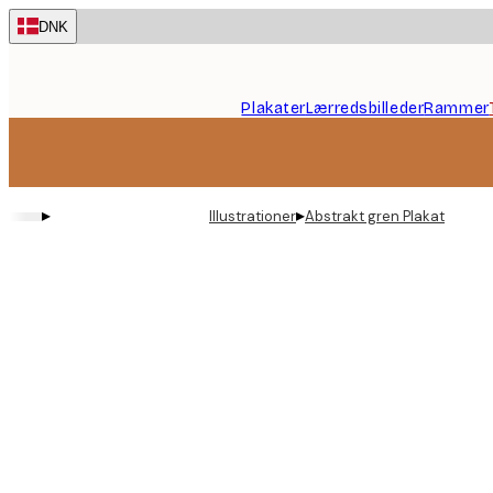
Skip
DNK
to
main
content.
Plakater
Lærredsbilleder
Rammer
▸
▸
Illustrationer
Abstrakt gren Plakat