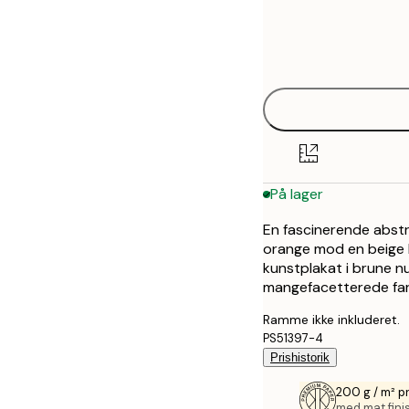
Frame
21x30 cm
options
30x40 cm
40x50 cm
50x50 cm
På lager
50x70 cm
En fascinerende abstr
70x100 cm
orange mod en beige b
kunstplakat i brune n
100x150 cm
mangefacetterede far
Ramme ikke inkluderet.
PS51397-4
Prishistorik
200 g / m² 
med mat fini