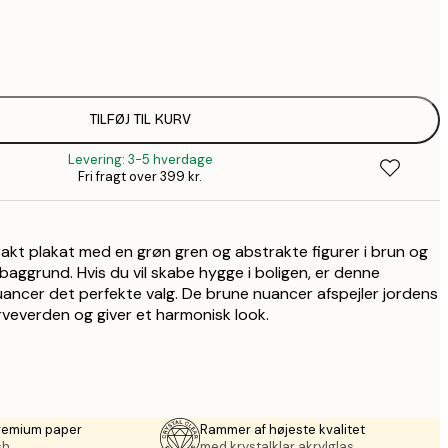
58,2
99,6
1
110,4
TILFØJ TIL KURV
1
Levering: 3-5 hverdage
110,4
Fri fragt over 399 kr.
1
157,8
2
akt plakat med en grøn gren og abstrakte figurer i brun og
195,6
3
aggrund. Hvis du vil skabe hygge i boligen, er denne
uancer det perfekte valg. De brune nuancer afspejler jordens
490,2
8
veverden og giver et harmonisk look.
premium paper
Rammer af højeste kvalitet
sh.
med krystalklar akrylglas.