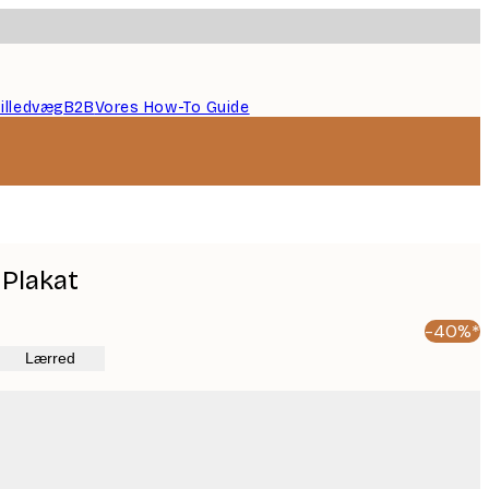
illedvæg
B2B
Vores How-To Guide
 Plakat
-40%*
Lærred