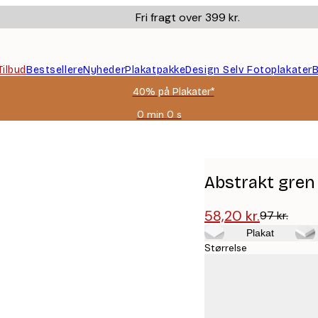
Fri fragt over 399 kr.
Tilbud
Bestsellere
Nyheder
Plakatpakke
Design Selv Fotoplakater
B
40% på Plakater*
0 min
0 s
Gyldig
indtil:
2026-
08-
09
Abstrakt gren
58,20 kr.
97 kr.
Plakat
Størrelse