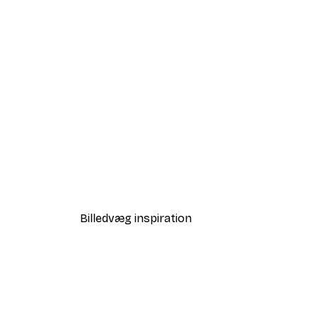
-40%*
Strandgræs Plakat
Fra 58,20 kr.
97 kr.
Billedvæg inspiration