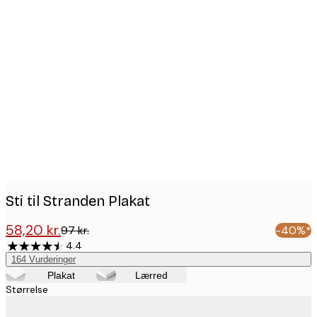
Product
images
Sti til Stranden Plakat
58,20 kr.
97 kr.
-40%*
4.4
164
Vurderinger
Plakat
Lærred
Størrelse