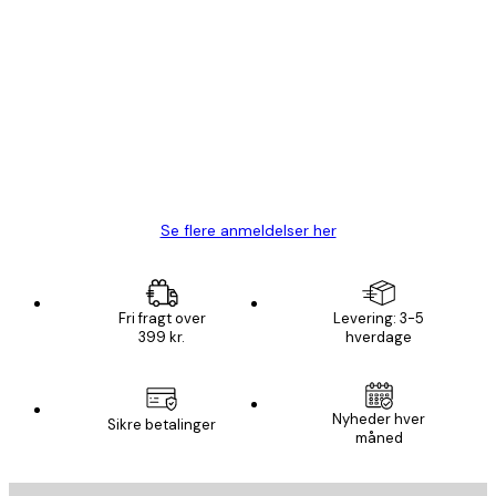
Bekræftet køber
Kundeanmeldelser
Hurtig levering
1 jun.
Lise-Lotte C
Se flere anmeldelser her
Fri fragt over
Levering: 3-5
399 kr.
hverdage
Nyheder hver
Sikre betalinger
måned