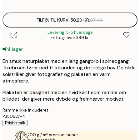
options
TILFØJ TIL KURV
-
58,20 KR.
97 KR.
Levering: 3-5 hverdage
Fri fragt over 399 kr.
På lager
En smuk naturplakat med en lang gangbro i solnedgang.
Træbroen fører ned til stranden og det rolige hav. De blide
solstråler giver fotografiet og plakaten en varm
atmosfære.
Plakaten er designet med en hvid kant som ramme om
billedet, der giver mere dybde og fremhæver motivet.
Ramme ikke inkluderet.
PS50927-4
Prishistorik
200 g / m² premium paper