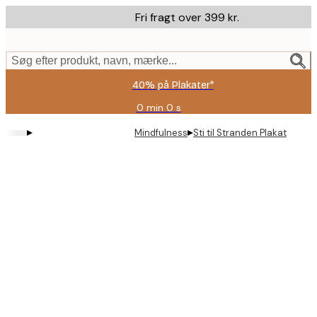
Skip
Fri fragt over 399 kr.
to
main
content.
Søg efter produkt, navn, mærke...
40% på Plakater*
0 min
0 s
Gyldig
indtil:
▸
▸
Mindfulness
Sti til Stranden Plakat
2026-
08-
09