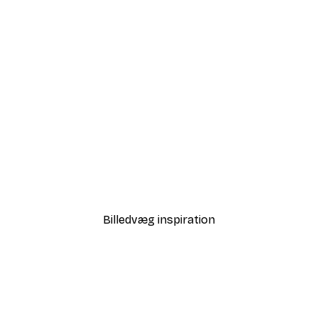
-40%*
Anløbsbro i Solopgang Pl
Fra 58,20 kr.
97 kr.
Billedvæg inspiration