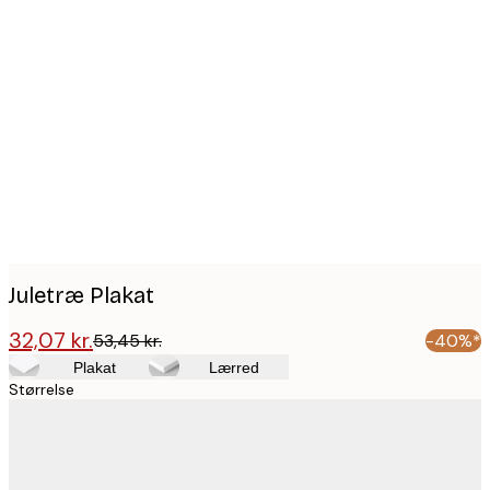
Product
images
Juletræ Plakat
32,07 kr.
53,45 kr.
-40%*
Plakat
Lærred
Størrelse