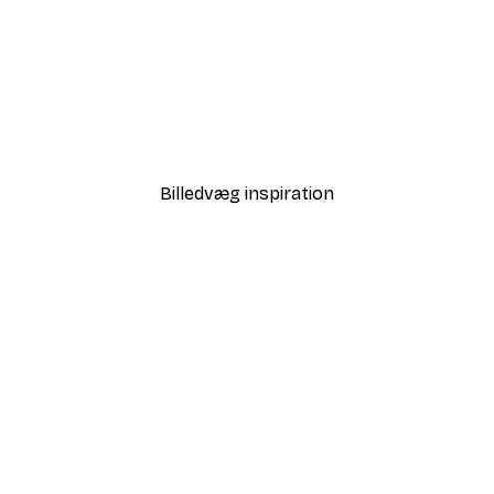
-40%*
sterræv Plakat
Amalfi Adventure Plakat
Fra 99,60 kr.
166 kr.
Billedvæg inspiration