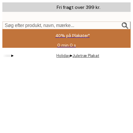
Skip
Fri fragt over 399 kr.
to
main
content.
Søg efter produkt, navn, mærke...
40% på Plakater*
0 min
0 s
Gyldig
indtil:
▸
▸
Holiday
Juletræ Plakat
2026-
08-
09