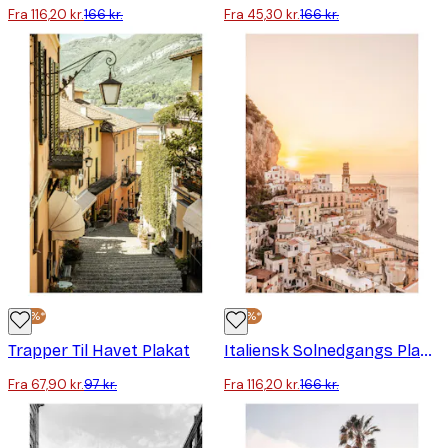
Fra 116,20 kr.
166 kr.
Fra 45,30 kr.
166 kr.
-30%*
-30%*
Trapper Til Havet Plakat
Italiensk Solnedgangs Plakat
Fra 67,90 kr.
97 kr.
Fra 116,20 kr.
166 kr.