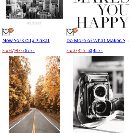
-30%*
-30%*
New York City Plakat
Do More of What Makes You Happy Plakat
Fra 67,90 kr.
97 kr.
Fra 37,42 kr.
53,45 kr.