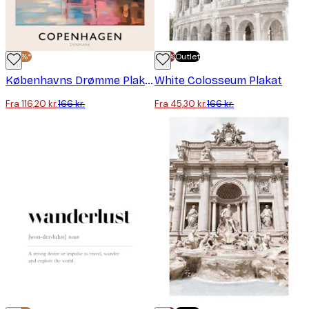
-30%*
-70%
Outlet
Københavns Drømme Plakat
White Colosseum Plakat
Fra 116,20 kr.
166 kr.
Fra 45,30 kr.
166 kr.