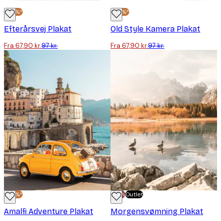
-30%*
-30%*
Efterårsvej Plakat
Old Style Kamera Plakat
Fra 67,90 kr.
97 kr.
Fra 67,90 kr.
97 kr.
-30%*
-70%
Outlet
Amalfi Adventure Plakat
Morgensvømning Plakat