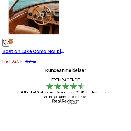
-30%*
Boat on Lake Como No1 plakat
Fra 116,20 kr.
166 kr.
Kundeanmeldelser
FREMRAGENDE
4.3 ud af 5 stjerner
Baseret på 70919 bedømmelser.
Se nogle anmeldelser her.
Bekræftet køber
Kundeanmeldelser
Hurtig levering