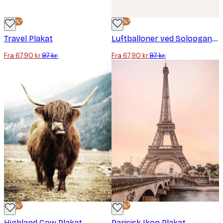
-30%*
-30%*
Travel Plakat
Luftballoner ved Solopgang Plakat
Fra 67,90 kr.
97 kr.
Fra 67,90 kr.
97 kr.
-30%*
-30%*
Highland Cow Plakat
Parisisk Ikon Plakat