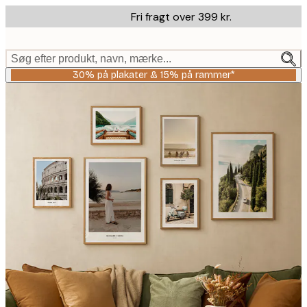
Skip
Fri fragt over 399 kr.
to
main
content.
Søg efter produkt, navn, mærke...
30% på plakater & 15% på rammer*