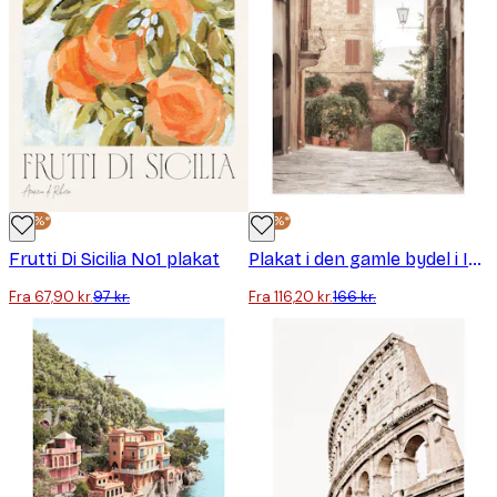
-30%*
-30%*
Frutti Di Sicilia No1 plakat
Plakat i den gamle bydel i Italien
Fra 67,90 kr.
97 kr.
Fra 116,20 kr.
166 kr.