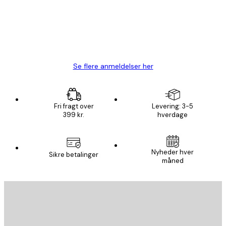
1 jun.
Lise-Lotte C
Se flere anmeldelser her
Fri fragt over
Levering: 3-5
399 kr.
hverdage
Email
Nyheder hver
Sikre betalinger
måned
AFMELD
Privatpolitik