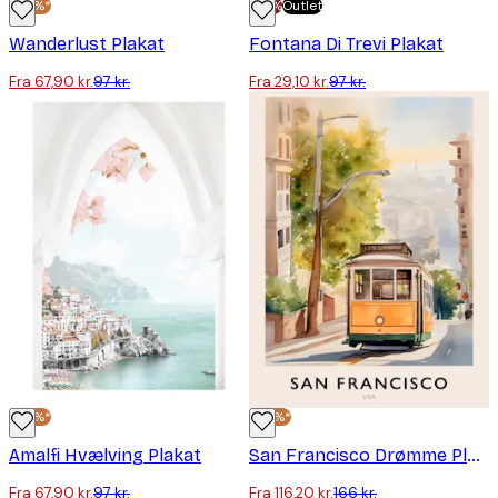
-30%*
-70%
Outlet
Wanderlust Plakat
Fontana Di Trevi Plakat
Fra 67,90 kr.
97 kr.
Fra 29,10 kr.
97 kr.
-30%*
-30%*
Amalfi Hvælving Plakat
San Francisco Drømme Plakat
Fra 67,90 kr.
97 kr.
Fra 116,20 kr.
166 kr.