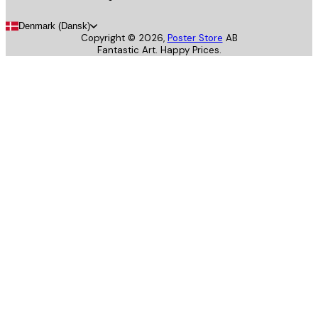
Denmark (Dansk)
Copyright ©
2026
,
Poster Store
AB
Fantastic Art. Happy Prices.