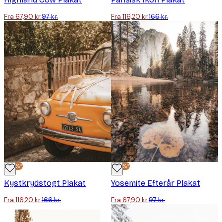
Fra 67,90 kr.
97 kr.
Fra 116,20 kr.
166 kr.
-30%*
-30%*
Kystkrydstogt Plakat
Yosemite Efterår Plakat
Fra 116,20 kr.
166 kr.
Fra 67,90 kr.
97 kr.