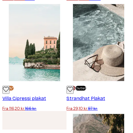
-30%*
-70%
Outlet
Villa Cipressi plakat
Strandhat Plakat
Fra 116,20 kr.
166 kr.
Fra 29,10 kr.
97 kr.