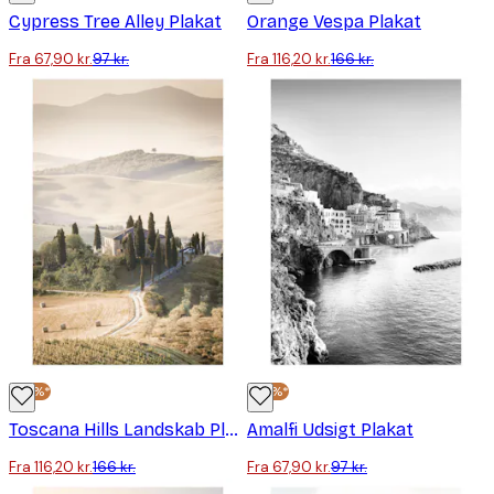
Cypress Tree Alley Plakat
Orange Vespa Plakat
Fra 67,90 kr.
97 kr.
Fra 116,20 kr.
166 kr.
-30%*
-30%*
Toscana Hills Landskab Plakat
Amalfi Udsigt Plakat
Fra 116,20 kr.
166 kr.
Fra 67,90 kr.
97 kr.