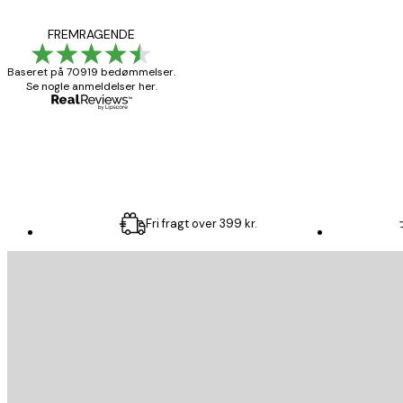
Hurtig levering
FREMRAGENDE
Baseret på 70919 bedømmelser.
Se nogle anmeldelser her.
1 jun.
Lise-Lotte C
Fri fragt over 399 kr.
Email