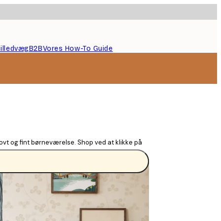
illedvæg
B2B
Vores How-To Guide
jovt og fint børneværelse. Shop ved at klikke på