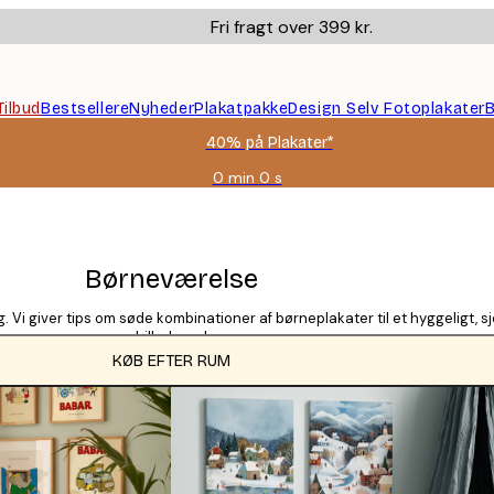
Fri fragt over 399 kr.
Tilbud
Bestsellere
Nyheder
Plakatpakke
Design Selv Fotoplakater
B
40% på Plakater*
0 min
0 s
Gyldig
indtil:
2026-
08-
09
Børneværelse
 Vi giver tips om søde kombinationer af børneplakater til et hyggeligt, s
billederne!
KØB EFTER RUM
KATEGORIER
Titel