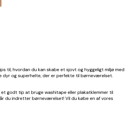
ips til, hvordan du kan skabe et sjovt og hyggeligt miljø med
de dyr og superhelte, der er perfekte til børneværelset.
et godt tip at bruge washitape eller plakatklemmer til
, når du indretter børneværelset! Vil du købe en af vores
Bekræftet køber