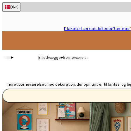
Skip
DNK
to
main
content.
Plakater
Lærredsbilleder
Rammer
▸
▸
Billedvægge
Børneværelse
Indret børneværelset med dekoration, der opmuntrer til fantasi og leg.