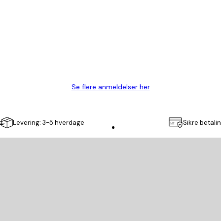
Se flere anmeldelser her
Levering: 3-5 hverdage
Sikre betali