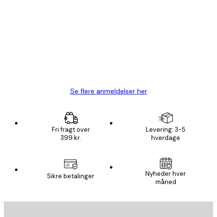
Kundeanmeldelser
Hurtig levering
1 jun.
Lise-Lotte C
Se flere anmeldelser her
Fri fragt over
Levering: 3-5
399 kr.
hverdage
Nyheder hver
Sikre betalinger
måned