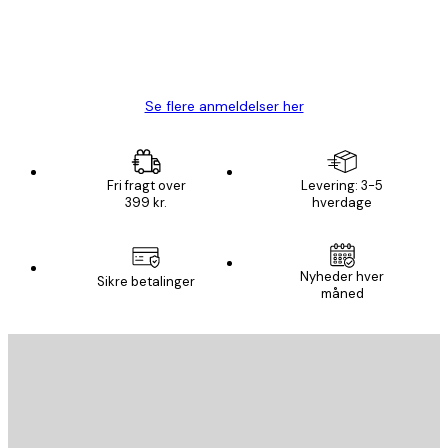
1 jun.
Lise-Lotte C
Se flere anmeldelser her
Fri fragt over
Levering: 3-5
399 kr.
hverdage
Nyheder hver
Sikre betalinger
måned
Email