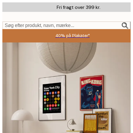
Skip
Fri fragt over 399 kr.
to
main
content.
Søg efter produkt, navn, mærke...
40% på Plakater*