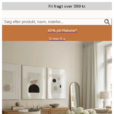
Skip
Fri fragt over 399 kr.
to
main
content.
Søg efter produkt, navn, mærke...
40% på Plakater*
0 min
0 s
Gyldig
indtil:
2026-
08-
09