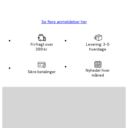
1 jun.
Lise-Lotte C
Se flere anmeldelser her
Fri fragt over
Levering: 3-5
399 kr.
hverdage
Nyheder hver
Sikre betalinger
måned
Email
SEND