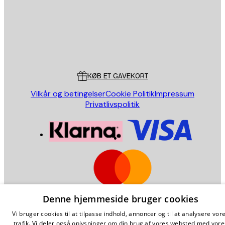
Store
Poster Store
Kundeservice
KØB ET GAVEKORT
Vilkår og betingelser
Cookie Politik
Impressum
Privatlivspolitik
Denne hjemmeside bruger cookies
Denmark (Dansk)
Copyright ©
2026
,
Poster Store
AB
Vi bruger cookies til at tilpasse indhold, annoncer og til at analysere vor
Fantastic Art. Happy Prices.
trafik. Vi deler også oplysninger om din brug af vores websted med vore