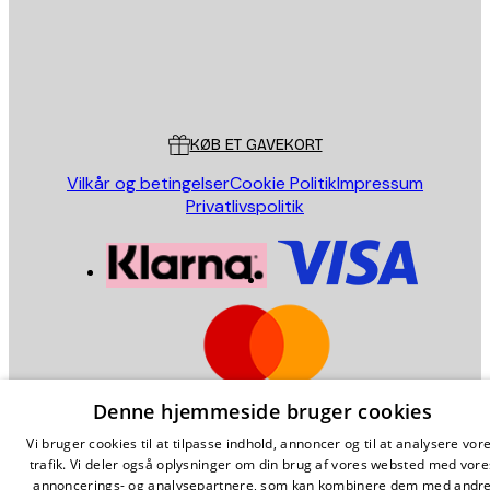
Store
Poster Store
Kundeservice
KØB ET GAVEKORT
Vilkår og betingelser
Cookie Politik
Impressum
Privatlivspolitik
Denne hjemmeside bruger cookies
Denmark (Dansk)
Vi bruger cookies til at tilpasse indhold, annoncer og til at analysere vor
Copyright ©
2026
,
Poster Store
AB
Fantastic Art. Happy Prices.
trafik. Vi deler også oplysninger om din brug af vores websted med vore
annoncerings- og analysepartnere, som kan kombinere dem med andr