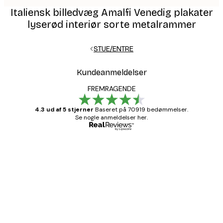
Italiensk billedvæg Amalfi Venedig plakater
lyserød interiør sorte metalrammer
STUE/ENTRE
Kundeanmeldelser
FREMRAGENDE
4.3 ud af 5 stjerner
Baseret på 70919 bedømmelser.
Se nogle anmeldelser her.
Bekræftet køber
Kundeanmeldelser
Hurtig levering
1 jun.
Lise-Lotte C