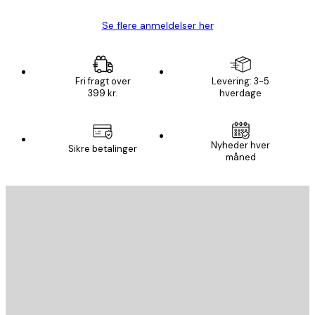
Se flere anmeldelser her
Fri fragt over
Levering: 3-5
399 kr.
hverdage
Email
Nyheder hver
Sikre betalinger
måned
AFMELD
Privatpolitik
Email
SEND