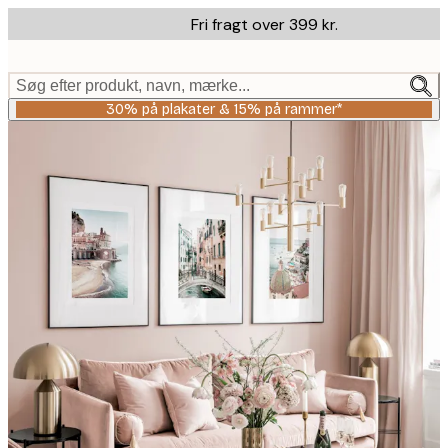
Skip
Fri fragt over 399 kr.
to
main
content.
Søg efter produkt, navn, mærke...
30% på plakater & 15% på rammer*