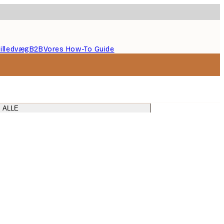
illedvæg
B2B
Vores How-To Guide
 ALLE