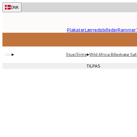
Skip
DNK
to
main
content.
Plakater
Lærredsbilleder
Rammer
▸
▸
Stue/Entre
Wild Africa Billedvæg Safa
TILPAS