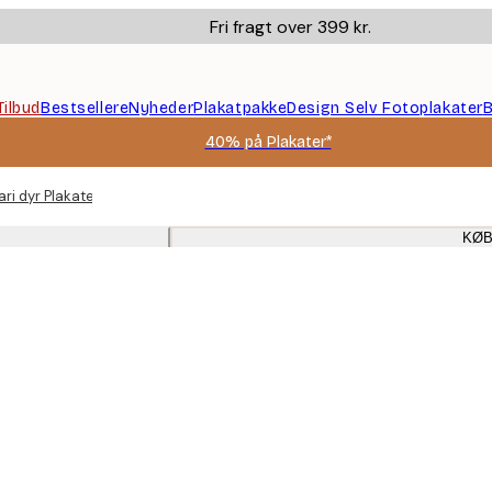
Fri fragt over 399 kr.
Tilbud
Bestsellere
Nyheder
Plakatpakke
Design Selv Fotoplakater
B
40% på Plakater*
ri dyr Plakater Kunst til dit rum
KØB