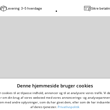
Levering: 3-5 hverdage
Sikre betali
Poster Store
Denne hjemmeside bruger cookies
g betingelser
Cookie Politik
Impressum
Privatlivspolitik
Copyright ©
2026
,
Poster Store
AB
 cookies til at tilpasse indhold, annoncer og til at analysere vores trafik. Vi 
Fantastic Art. Happy Prices.
er om din brug af vores websted med vores annoncerings- og analysepartner
m med andre oplysninger, som du har givet dem, eller som de har indsamlet
af deres tjenester.
Privatlivspolitik