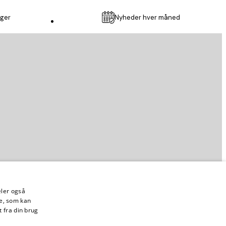
nger
Nyheder hver måned
Kundeservice
deler også
e, som kan
 fra din brug