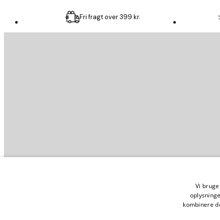
Fri fragt over 399 kr.
Email
SEND
Store
Vilkår o
Vi bruger
oplysning
kombinere de