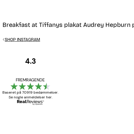
Breakfast at Tiffanys plakat Audrey Hepburn 
Email
SHOP INSTAGRAM
4.3
Kundeanmeldelser
Privatpolitik
Hurtig levering
FREMRAGENDE
Baseret på 70919 bedømmelser.
Se nogle anmeldelser her.
1 jun.
Lise-Lotte C