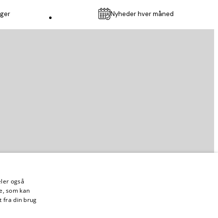
nger
Nyheder hver måned
Kundeservice
deler også
e, som kan
 fra din brug