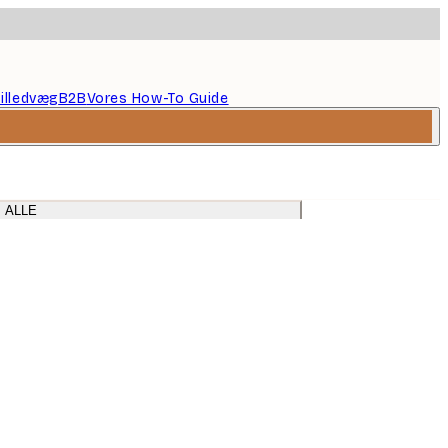
illedvæg
B2B
Vores How-To Guide
 ALLE