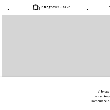
Fri fragt over 399 kr.
Email
SEND
Store
Vilkår o
Vi bruger
oplysning
kombinere de