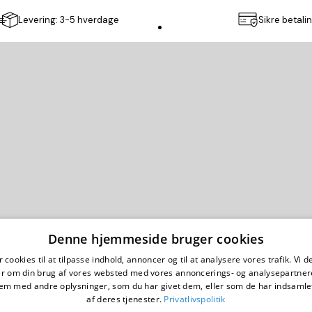
Levering: 3-5 hverdage
Sikre betali
Poster Store
Denne hjemmeside bruger cookies
g betingelser
Cookie Politik
Impressum
Privatlivspolitik
Copyright ©
2026
,
Poster Store
AB
 cookies til at tilpasse indhold, annoncer og til at analysere vores trafik. Vi 
Fantastic Art. Happy Prices.
er om din brug af vores websted med vores annoncerings- og analysepartner
m med andre oplysninger, som du har givet dem, eller som de har indsamlet
af deres tjenester.
Privatlivspolitik