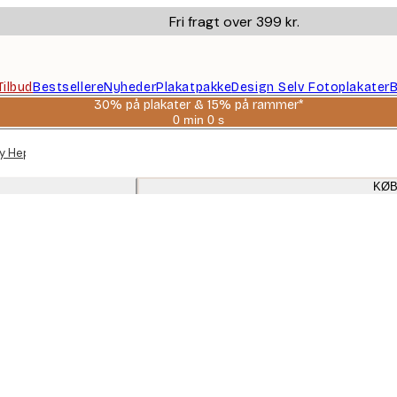
Fri fragt over 399 kr.
Tilbud
Bestsellere
Nyheder
Plakatpakke
Design Selv Fotoplakater
B
30% på plakater & 15% på rammer*
0 min
0 s
Gyldig
indtil:
ey Hepburn plakater
2026-
08-
06
KØB