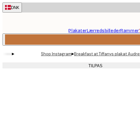
Skip
DNK
to
main
content.
Plakater
Lærredsbilleder
Rammer
▸
▸
Shop Instagram
Breakfast at Tiffanys plakat Audr
TILPAS