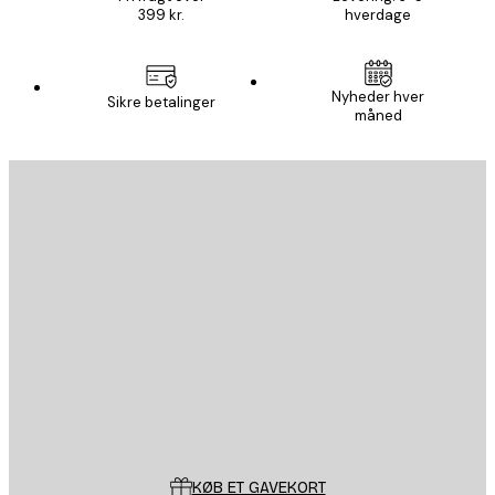
399 kr.
hverdage
Nyheder hver
Sikre betalinger
måned
Email
SEND
Store
Poster Store
Kundeservice
KØB ET GAVEKORT