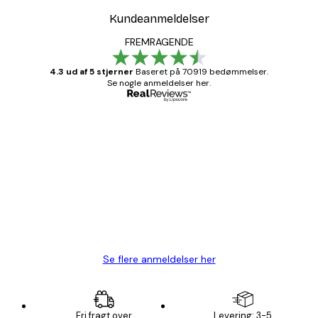
Kundeanmeldelser
FREMRAGENDE
4.3 ud af 5 stjerner
Baseret på 70919 bedømmelser.
Se nogle anmeldelser her.
Bekræftet køber
Kundeanmeldelser
Hurtig levering
1 jun.
Lise-Lotte C
Se flere anmeldelser her
Fri fragt over
Levering: 3-5