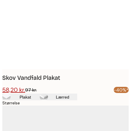
Product
images
Skov Vandfald Plakat
58,20 kr.
97 kr.
-40%*
Plakat
Lærred
Størrelse