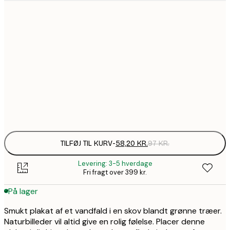
58,2
21x30 cm
99,6
30x40 cm
1
157,8
50x70 cm
2
Frame
options
TILFØJ TIL KURV
-
58,20 KR.
97 KR.
Levering: 3-5 hverdage
Fri fragt over 399 kr.
På lager
Smukt plakat af et vandfald i en skov blandt grønne træer.
Naturbilleder vil altid give en rolig følelse. Placer denne