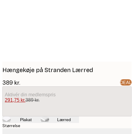
Product
images
Hængekøje på Stranden Lærred
389 kr.
DEAL
Aktivér din medlemspris
291,75 kr.
389 kr.
Plakat
Lærred
Størrelse