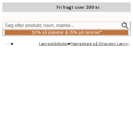
Skip
Fri fragt over 399 kr.
to
main
content.
Søg efter produkt, navn, mærke...
30% på plakater & 15% på rammer*
▸
▸
Lærredsbilleder
Hængekøje på Stranden Lærred