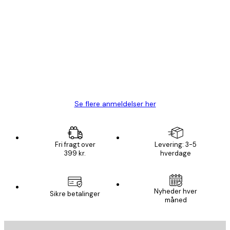
Bekræftet køber
Kundeanmeldelser
Hurtig levering
1 jun.
Lise-Lotte C
Se flere anmeldelser her
Fri fragt over
Levering: 3-5
399 kr.
hverdage
Nyheder hver
Sikre betalinger
måned