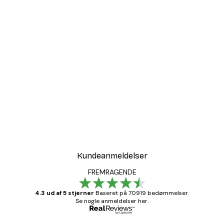
-30%*
t
Sollys i Rørflet Plakat
Fra 67,90 kr.
97 kr.
Kundeanmeldelser
FREMRAGENDE
4.3 ud af 5 stjerner
Baseret på 70919 bedømmelser.
Se nogle anmeldelser her.