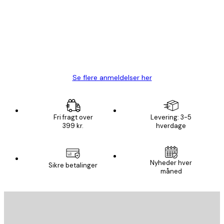
Hurtig levering
1 jun.
Lise-Lotte C
Se flere anmeldelser her
Fri fragt over
Levering: 3-5
399 kr.
hverdage
Nyheder hver
Sikre betalinger
måned