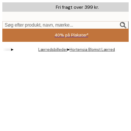
Skip
Fri fragt over 399 kr.
to
main
content.
Søg efter produkt, navn, mærke...
40% på Plakater*
▸
▸
Lærredsbilleder
Hortensia Blomst Lærred