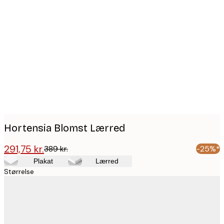
Product
images
Hortensia Blomst Lærred
291,75 kr.
389 kr.
-25%*
Plakat
Lærred
Størrelse