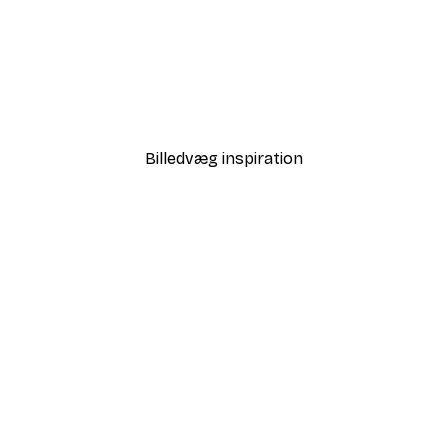
-40%*
Valencia Appelsin Plakat
Fra 58,20 kr.
97 kr.
Billedvæg inspiration