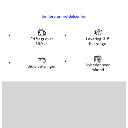
Lise-Lotte C
Se flere anmeldelser her
Fri fragt over
Levering: 3-5
399 kr.
hverdage
Nyheder hver
Sikre betalinger
måned
Email
SEND