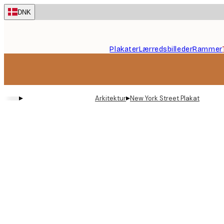
Skip
DNK
to
main
content.
Plakater
Lærredsbilleder
Rammer
▸
▸
Arkitektur
New York Street Plakat