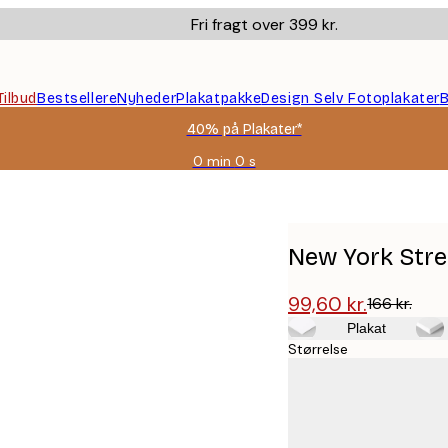
Fri fragt over 399 kr.
Tilbud
Bestsellere
Nyheder
Plakatpakke
Design Selv Fotoplakater
B
40% på Plakater*
0 min
0 s
Gyldig
indtil:
2026-
08-
09
New York Stre
99,60 kr.
166 kr.
Plakat
Størrelse