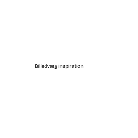
-40%*
Sommer Daggry Plakat
Fra 58,20 kr.
97 kr.
Billedvæg inspiration