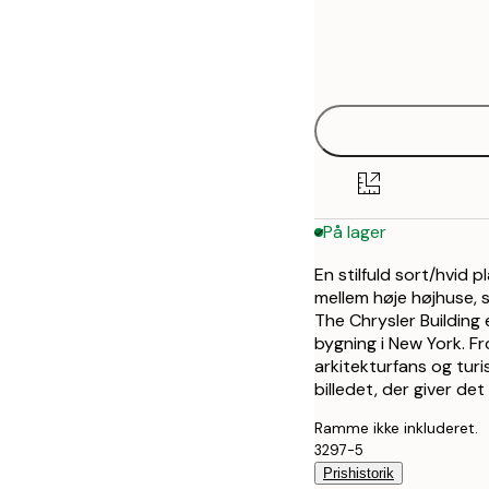
Frame
30x40 cm
options
50x70 cm
På lager
En stilfuld sort/hvid 
mellem høje højhuse, 
The Chrysler Building 
bygning i New York. Fr
arkitekturfans og tur
billedet, der giver d
Ramme ikke inkluderet.
3297-5
Prishistorik