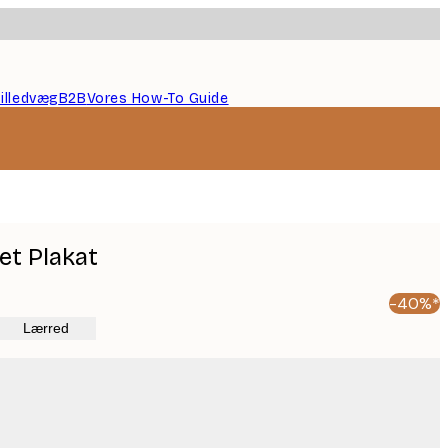
illedvæg
B2B
Vores How-To Guide
et Plakat
-40%*
Lærred