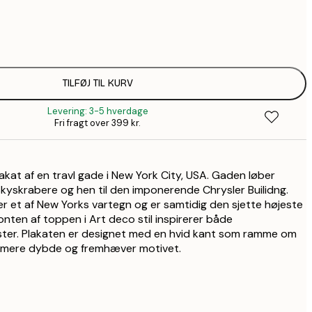
99,6
1
157,8
2
TILFØJ TIL KURV
Levering: 3-5 hverdage
Fri fragt over 399 kr.
plakat af en travl gade i New York City, USA. Gaden løber
skyskrabere og hen til den imponerende Chrysler Builidng.
er et af New Yorks vartegn og er samtidig den sjette højeste
onten af toppen i Art deco stil inspirerer både
ister. Plakaten er designet med en hvid kant som ramme om
et mere dybde og fremhæver motivet.