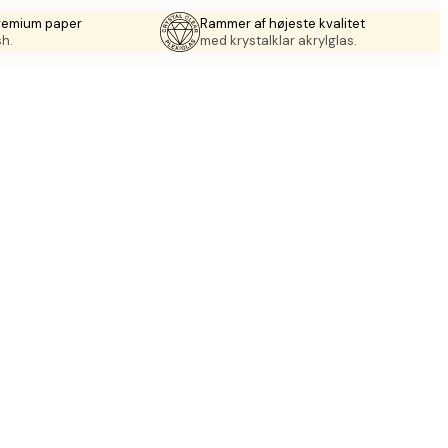
premium paper
Rammer af højeste kvalitet
sh.
med krystalklar akrylglas.