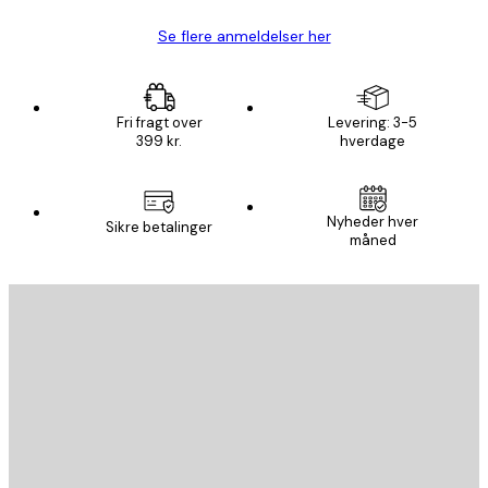
Se flere anmeldelser her
Fri fragt over
Levering: 3-5
399 kr.
hverdage
Nyheder hver
Sikre betalinger
måned
Email
SEND