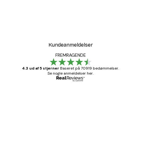
Kundeanmeldelser
FREMRAGENDE
4.3 ud af 5 stjerner
Baseret på 70919 bedømmelser.
Se nogle anmeldelser her.
Bekræftet køber
Kundeanmeldelser
Hurtig levering
1 jun.
Lise-Lotte C