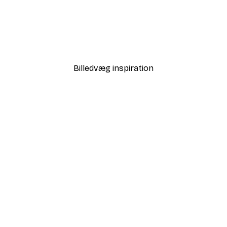
-40%*
Babar and Zephir Hot Air 
Fra 64,80 kr.
108 kr.
Billedvæg inspiration