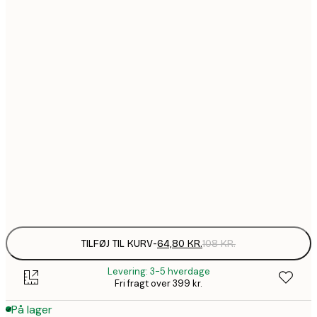
64,8
21x30 cm
1
107,4
30x40 cm
1
11
40x50 cm
1
172,2
50x70 cm
2
228,6
70x100 cm
3
Frame
options
TILFØJ TIL KURV
-
64,80 KR.
108 KR.
Levering: 3-5 hverdage
Fri fragt over 399 kr.
På lager