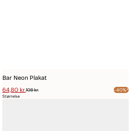
Product
images
Bar Neon Plakat
64,80 kr.
108 kr.
-40%*
Størrelse