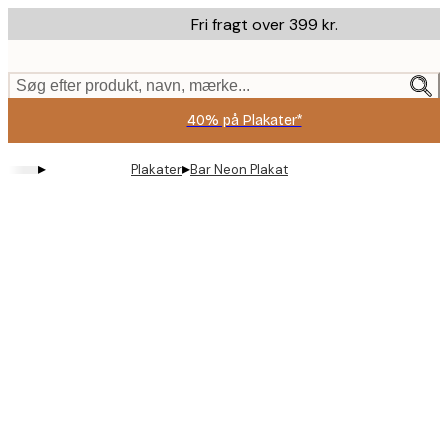
Skip
Fri fragt over 399 kr.
to
main
content.
Søg efter produkt, navn, mærke...
40% på Plakater*
▸
▸
Plakater
Bar Neon Plakat