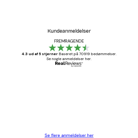
Kundeanmeldelser
FREMRAGENDE
4.3 ud af 5 stjerner
Baseret på 70919 bedømmelser.
Se nogle anmeldelser her.
Bekræftet køber
Kundeanmeldelser
Hurtig levering
1 jun.
Lise-Lotte C
Se flere anmeldelser her