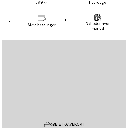
399 kr.
hverdage
Nyheder hver
Sikre betalinger
måned
Email
SEND
Store
Poster Store
Kundeservice
KØB ET GAVEKORT