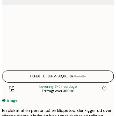
58,2
21x30 cm
99,6
30x40 cm
1
157,8
50x70 cm
2
Frame
options
TILFØJ TIL KURV
-
99,60 KR.
166 KR.
Levering: 3-5 hverdage
Fri fragt over 399 kr.
På lager
En plakat af en person på en klippetop, der kigger ud over
tågede bjerge. Mørke og lyse toner skaber en rolig og