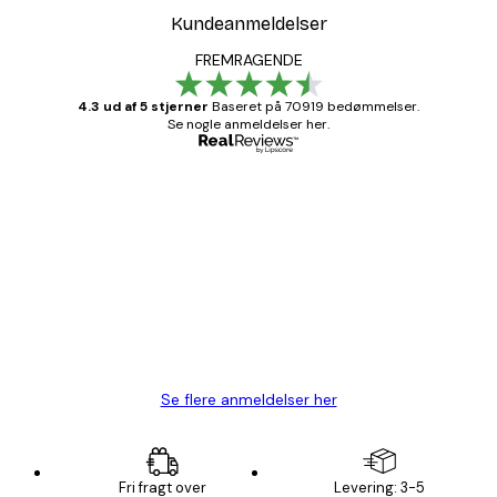
Kundeanmeldelser
FREMRAGENDE
4.3 ud af 5 stjerner
Baseret på 70919 bedømmelser.
Se nogle anmeldelser her.
Bekræftet køber
Kundeanmeldelser
Hurtig levering
1 jun.
Lise-Lotte C
Se flere anmeldelser her
Fri fragt over
Levering: 3-5