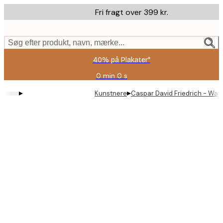
Skip
Fri fragt over 399 kr.
to
main
content.
Søg efter produkt, navn, mærke...
40% på Plakater*
0 min
0 s
Gyldig
indtil:
▸
▸
Kunstnere
Caspar David Friedrich - Wan
2026-
08-
09