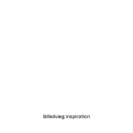
-30%*
lassisk Fodboldbane Plakat
Blomsterelegance Plakat
Fra 67,90 kr.
97 kr.
Billedvæg inspiration