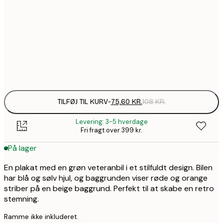
266,7
70x100 cm
3
571,9
100x150 cm
8
Frame
options
TILFØJ TIL KURV
-
75,60 KR.
108 KR.
Levering: 3-5 hverdage
Fri fragt over 399 kr.
På lager
En plakat med en grøn veteranbil i et stilfuldt design. Bilen
har blå og sølv hjul, og baggrunden viser røde og orange
striber på en beige baggrund. Perfekt til at skabe en retro
stemning.
Ramme ikke inkluderet.