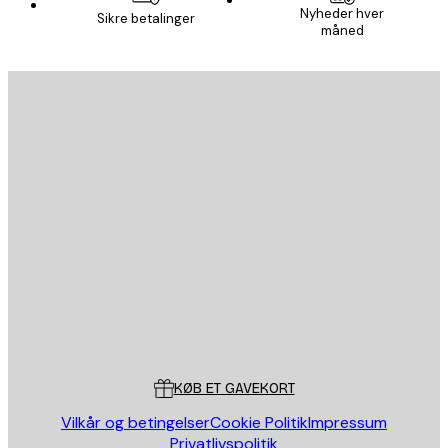
Nyheder hver
Sikre betalinger
måned
Email
SEND
Store
Poster Store
Kundeservice
KØB ET GAVEKORT
Vilkår og betingelser
Cookie Politik
Impressum
Privatlivspolitik