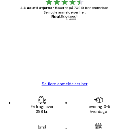
4.3 ud af 5 stjerner
Baseret på 70919 bedømmelser.
Se nogle anmeldelser her.
Bekræftet køber
Kundeanmeldelser
Hurtig levering
1 jun.
Lise-Lotte C
Se flere anmeldelser her
Fri fragt over
Levering: 3-5
399 kr.
hverdage