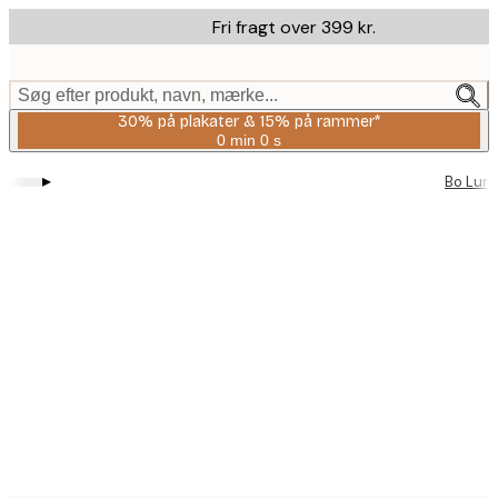
Skip
Fri fragt over 399 kr.
to
main
content.
Søg efter produkt, navn, mærke...
30% på plakater & 15% på rammer*
0 min
0 s
Gyldig
indtil:
▸
Bo Lun
2026-
08-
06
Product
images