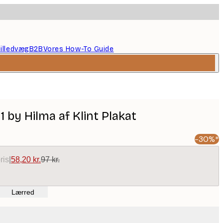
illedvæg
B2B
Vores How-To Guide
1 by Hilma af Klint Plakat
-30%*
ris
|
58,20 kr.
97 kr.
Lærred