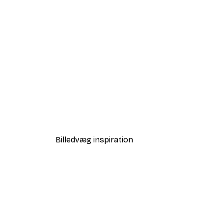
-50%
Børnebamse Plakatpakke
Fra 145,50 kr.
291 kr.
Billedvæg inspiration