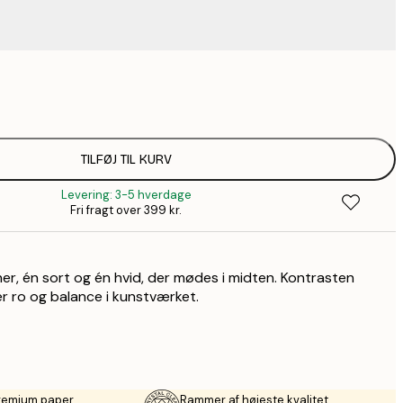
67,9
116,2
1
184,1
TILFØJ TIL KURV
2
Levering: 3-5 hverdage
Fri fragt over 399 kr.
er, én sort og én hvid, der mødes i midten. Kontrasten
r ro og balance i kunstværket.
premium paper
Rammer af højeste kvalitet