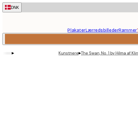
Skip
DNK
to
main
content.
Plakater
Lærredsbilleder
Rammer
▸
▸
Kunstnere
The Swan, No. 1 by Hilma af Kli