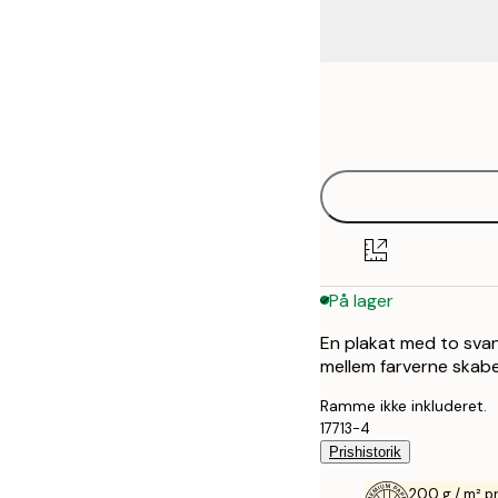
Frame
21x30 cm
options
30x40 cm
50x70 cm
På lager
En plakat med to svan
mellem farverne skabe
Ramme ikke inkluderet.
17713-4
Prishistorik
200 g / m² 