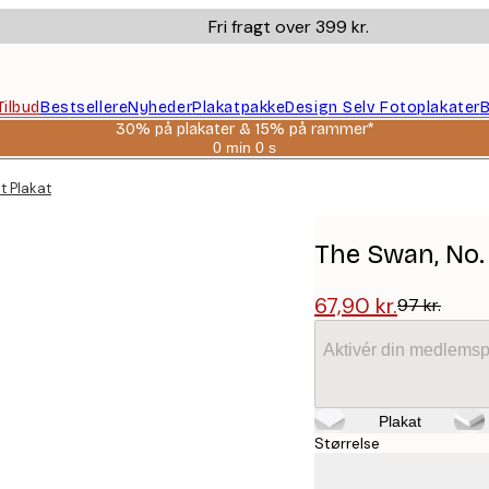
Fri fragt over 399 kr.
Tilbud
Bestsellere
Nyheder
Plakatpakke
Design Selv Fotoplakater
B
30% på plakater & 15% på rammer*
0 min
0 s
Gyldig
indtil:
nt Plakat
2026-
08-
06
The Swan, No. 
67,90 kr.
97 kr.
Aktivér din medlemsp
Plakat
Størrelse