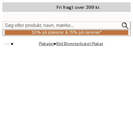
Skip
Fri fragt over 399 kr.
to
main
content.
Søg efter produkt, navn, mærke...
30% på plakater & 15% på rammer*
▸
▸
Plakater
Blid Blomsterbuket Plakat