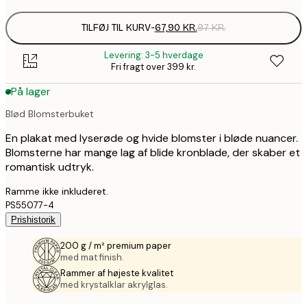
TILFØJ TIL KURV
-
67,90 KR.
97 KR.
Levering: 3-5 hverdage
Fri fragt over 399 kr.
På lager
Blød Blomsterbuket
En plakat med lyserøde og hvide blomster i bløde nuancer.
Blomsterne har mange lag af blide kronblade, der skaber et
romantisk udtryk.
Ramme ikke inkluderet.
PS55077-4
Prishistorik
200 g / m² premium paper
med mat finish.
Rammer af højeste kvalitet
med krystalklar akrylglas.