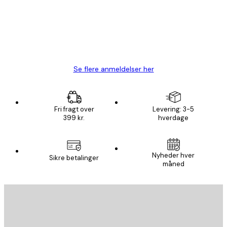
1 jun.
Lise-Lotte C
Se flere anmeldelser her
Fri fragt over
Levering: 3-5
399 kr.
hverdage
Nyheder hver
Sikre betalinger
måned