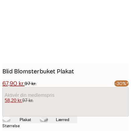
Product
images
Blid Blomsterbuket Plakat
67,90 kr.
97 kr.
-30%*
Aktivér din medlemspris
58,20 kr.
97 kr.
Plakat
Lærred
Størrelse