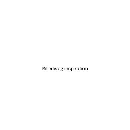
-30%*
Vejen til Havet Plakat
Fra 67,90 kr.
97 kr.
Billedvæg inspiration