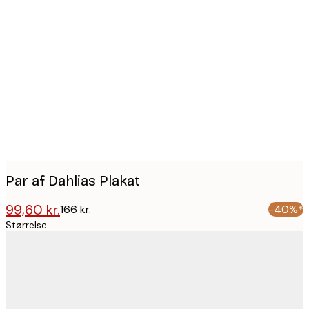
Product
images
Par af Dahlias Plakat
99,60 kr.
166 kr.
-40%*
Størrelse