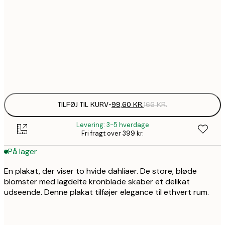
99,6
30x40 cm
1
157,8
50x70 cm
2
Frame
options
TILFØJ TIL KURV
-
99,60 KR.
166 KR.
Levering: 3-5 hverdage
Fri fragt over 399 kr.
På lager
En plakat, der viser to hvide dahliaer. De store, bløde
blomster med lagdelte kronblade skaber et delikat
udseende. Denne plakat tilføjer elegance til ethvert rum.