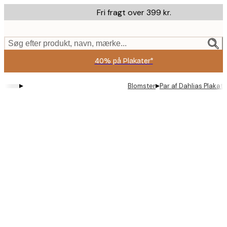
Skip
Fri fragt over 399 kr.
to
main
content.
Søg efter produkt, navn, mærke...
40% på Plakater*
▸
▸
Blomster
Par af Dahlias Plakat