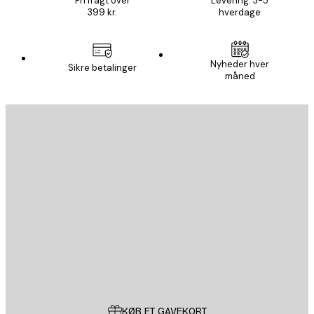
Fri fragt over
Levering: 3-5
399 kr.
hverdage
Nyheder hver
Sikre betalinger
måned
Email
SEND
Store
Poster Store
Kundeservice
KØB ET GAVEKORT