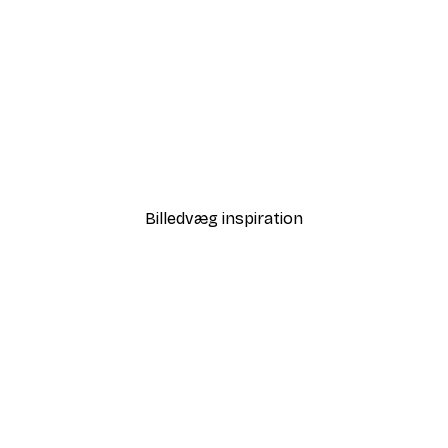
-40%*
Teddy Flyver Plakat
Fra 58,20 kr.
97 kr.
Billedvæg inspiration