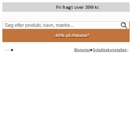
Skip
Fri fragt over 399 kr.
to
main
content.
Søg efter produkt, navn, mærke...
40% på Plakater*
▸
▸
Blomster
Solsikkekonstellation