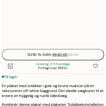
99,6
30x40 cm
1
157,8
50x70 cm
2
Frame
options
TILFØJ TIL KURV
-
99,60 KR.
166 KR.
Levering: 3-5 hverdage
Fri fragt over 399 kr.
På lager
En plakat med solsikker i gule og brune nuancer på en
tekstureret off-white baggrund. Det ideelle vægkunst til at
kreere en hyggelig og rustik billedvæg.
Kombinér denne plakat med plakaten 'Solsikkekonstellation