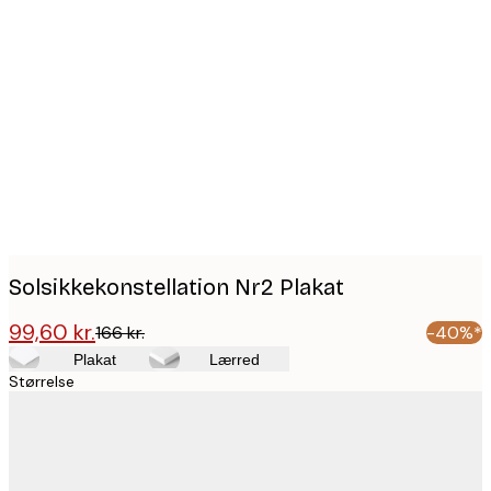
Product
images
Solsikkekonstellation Nr2 Plakat
99,60 kr.
166 kr.
-40%*
Plakat
Lærred
Størrelse