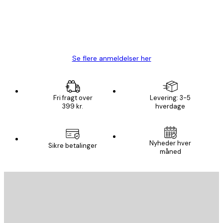
1 jun.
Lise-Lotte C
Se flere anmeldelser her
Fri fragt over
Levering: 3-5
399 kr.
hverdage
Nyheder hver
Sikre betalinger
måned
Email