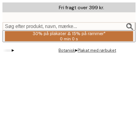
Skip
Fri fragt over 399 kr.
to
main
content.
Søg efter produkt, navn, mærke...
30% på plakater & 15% på rammer*
0 min
0 s
Gyldig
indtil:
▸
▸
Botanisk
Plakat med rørbuket
2026-
08-
06