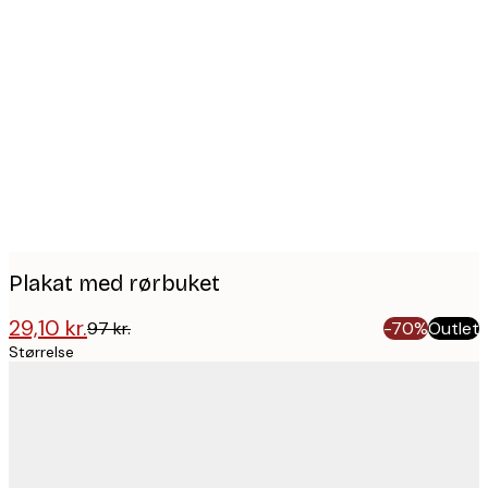
Product
images
Plakat med rørbuket
29,10 kr.
97 kr.
-70%
Outlet
Størrelse