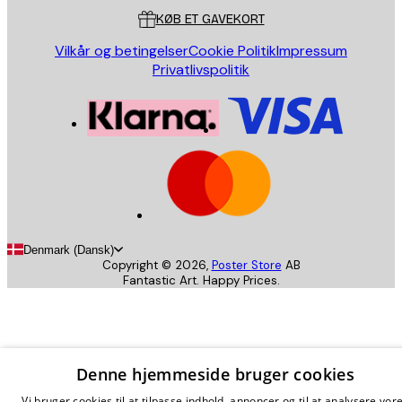
KØB ET GAVEKORT
Vilkår og betingelser
Cookie Politik
Impressum
Privatlivspolitik
Denmark (Dansk)
Copyright ©
2026
,
Poster Store
AB
Fantastic Art. Happy Prices.
Denne hjemmeside bruger cookies
Vi bruger cookies til at tilpasse indhold, annoncer og til at analysere vor