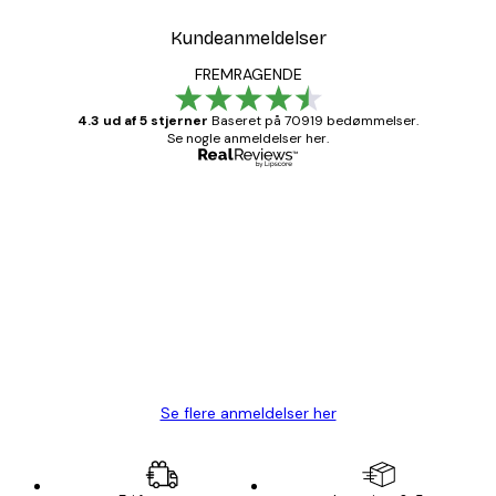
Kundeanmeldelser
FREMRAGENDE
4.3 ud af 5 stjerner
Baseret på 70919 bedømmelser.
Se nogle anmeldelser her.
Bekræftet køber
Kundeanmeldelser
Hurtig levering
1 jun.
Lise-Lotte C
Se flere anmeldelser her