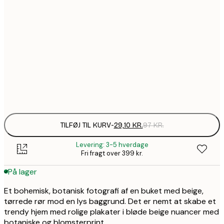
29,1
21x30 cm
45,3
30x40 cm
1
71,7
50x70 cm
2
Frame
options
TILFØJ TIL KURV
-
29,10 KR.
97 KR.
Levering: 3-5 hverdage
Fri fragt over 399 kr.
På lager
Et bohemisk, botanisk fotografi af en buket med beige,
tørrede rør mod en lys baggrund. Det er nemt at skabe et
trendy hjem med rolige plakater i bløde beige nuancer med
botaniske og blomsterprint.