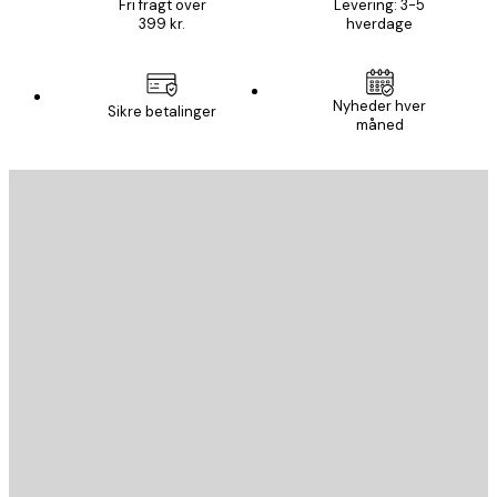
Fri fragt over
Levering: 3-5
399 kr.
hverdage
Nyheder hver
Sikre betalinger
måned
Email
SEND
Store
Poster Store
Kundeservice