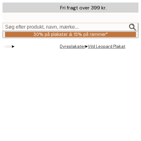
Skip
Fri fragt over 399 kr.
to
main
content.
Søg efter produkt, navn, mærke...
30% på plakater & 15% på rammer*
▸
▸
Dyreplakater
Vild Leopard Plakat