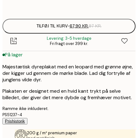
Frame
options
TILFØJ TIL KURV
-
67,90 KR.
97 KR.
Levering: 3-5 hverdage
Fri fragt over 399 kr.
På lager
Majestætisk dyreplakat med en leopard med grønne øjne,
der kigger ud gennem de mørke blade. Lad dig fortrylle af
junglens vilde dyr.
Plakaten er designet med en hvid kant trykt på selve
billedet, der giver det mere dybde og fremhæver motivet.
Ramme ikke inkluderet.
PS51237-4
Prishistorik
200 g / m² premium paper