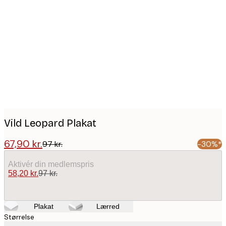
Product
images
Vild Leopard Plakat
67,90 kr.
97 kr.
-30%*
Aktivér din medlemspris
58,20 kr.
97 kr.
Plakat
Lærred
Størrelse