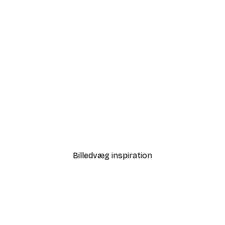
-30%*
Tiger Portrait Plakat
Fra 67,90 kr.
97 kr.
Billedvæg inspiration