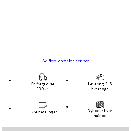
Bekræftet køber
Kundeanmeldelser
Hurtig levering
1 jun.
Lise-Lotte C
Se flere anmeldelser her
Fri fragt over
Levering: 3-5
399 kr.
hverdage
Nyheder hver
Sikre betalinger
måned