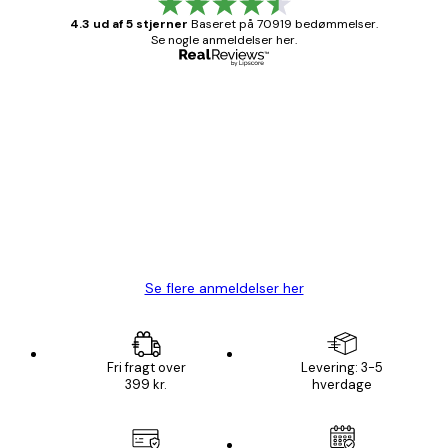
4.3 ud af 5 stjerner
Baseret på 70919 bedømmelser.
Se nogle anmeldelser her.
Bekræftet køber
Kundeanmeldelser
Hurtig levering
1 jun.
Lise-Lotte C
Se flere anmeldelser her
Fri fragt over
Levering: 3-5
399 kr.
hverdage