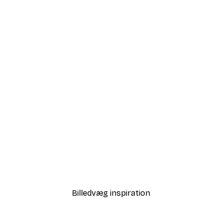
-40%*
Fugle ved Stranden Plaka
Fra 58,20 kr.
97 kr.
Billedvæg inspiration