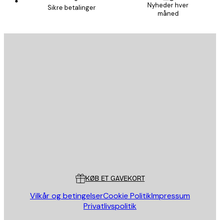
Nyheder hver
Sikre betalinger
måned
Email
SEND
Store
Poster Store
Kundeservice
KØB ET GAVEKORT
Vilkår og betingelser
Cookie Politik
Impressum
Privatlivspolitik