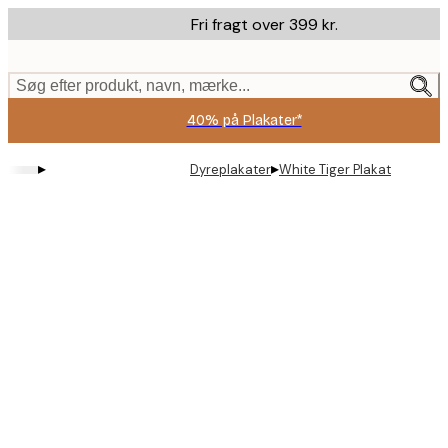
Skip
Fri fragt over 399 kr.
to
main
content.
Søg efter produkt, navn, mærke...
40% på Plakater*
▸
▸
Dyreplakater
White Tiger Plakat