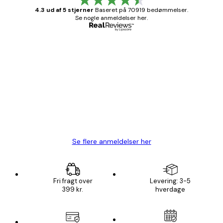
4.3 ud af 5 stjerner
Baseret på 70919 bedømmelser.
Se nogle anmeldelser her.
Bekræftet køber
Kundeanmeldelser
Hurtig levering
1 jun.
Lise-Lotte C
Se flere anmeldelser her
Fri fragt over
Levering: 3-5
399 kr.
hverdage