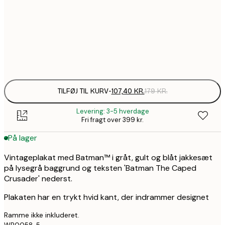
172,2
50x70 cm
2
Frame
options
TILFØJ TIL KURV
-
107,40 KR.
179 KR.
Levering: 3-5 hverdage
Fri fragt over 399 kr.
På lager
Vintageplakat med Batman™ i gråt, gult og blåt jakkesæt
på lysegrå baggrund og teksten 'Batman The Caped
Crusader' nederst.
Plakaten har en trykt hvid kant, der indrammer designet
Ramme ikke inkluderet.