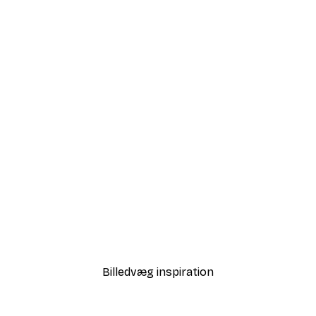
-40%*
Fuji no Yukei Plakat
Fra 58,20 kr.
97 kr.
Billedvæg inspiration