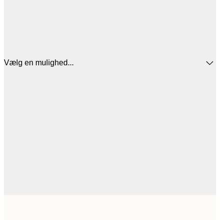
Vælg en mulighed...
107,4
30x40 cm
1