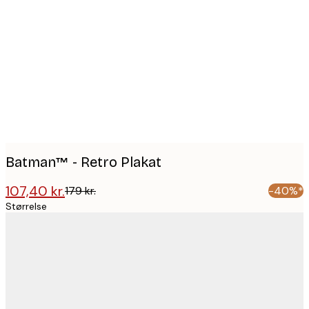
Product
images
Batman™ - Retro Plakat
107,40 kr.
179 kr.
-40%*
Størrelse