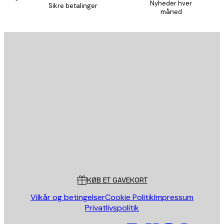
Nyheder hver
Sikre betalinger
måned
Email
SEND
Store
Poster Store
Kundeservice
KØB ET GAVEKORT
Vilkår og betingelser
Cookie Politik
Impressum
Privatlivspolitik