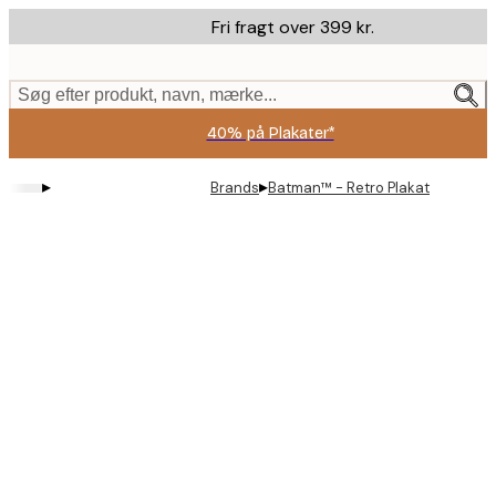
Skip
Fri fragt over 399 kr.
to
main
content.
Søg efter produkt, navn, mærke...
40% på Plakater*
▸
▸
Brands
Batman™ - Retro Plakat