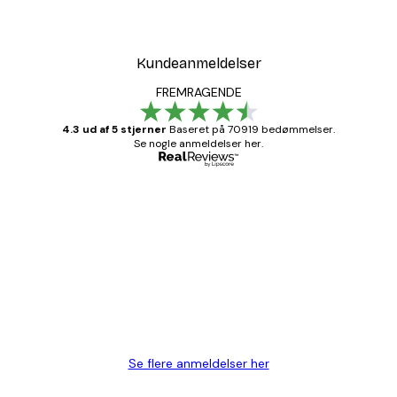
Kundeanmeldelser
FREMRAGENDE
4.3 ud af 5 stjerner
Baseret på 70919 bedømmelser.
Se nogle anmeldelser her.
Bekræftet køber
Kundeanmeldelser
Hurtig levering
1 jun.
Lise-Lotte C
Se flere anmeldelser her