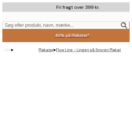
Skip
Fri fragt over 399 kr.
to
main
content.
Søg efter produkt, navn, mærke...
40% på Plakater*
▸
▸
Plakater
Flow Line - Lingeri på Snoren Plakat