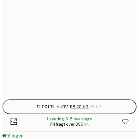
58,2
21x30 cm
99,6
30x40 cm
1
157,8
50x70 cm
2
195,6
70x100 cm
3
490,2
100x150 cm
8
Frame
options
TILFØJ TIL KURV
-
58,20 KR.
97 KR.
Levering: 3-5 hverdage
Fri fragt over 399 kr.
På lager