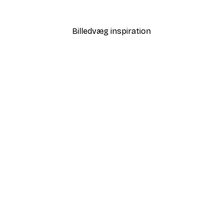
Fra 64,80 kr.
108 kr.
Billedvæg inspiration