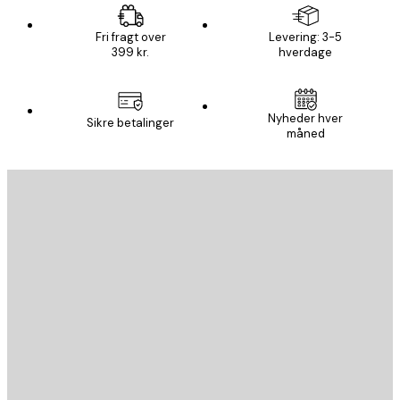
Fri fragt over
Levering: 3-5
399 kr.
hverdage
Nyheder hver
Sikre betalinger
måned
Email
SEND
Store
Poster Store