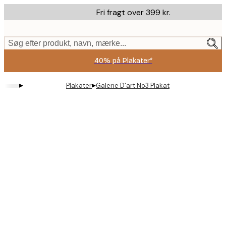
Skip
Fri fragt over 399 kr.
to
main
content.
Søg efter produkt, navn, mærke...
40% på Plakater*
▸
▸
Plakater
Galerie D'art No3 Plakat