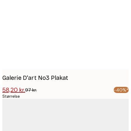
Product
images
Galerie D'art No3 Plakat
58,20 kr.
97 kr.
-40%*
Størrelse