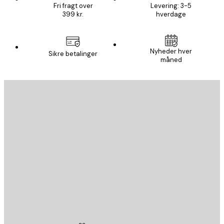
Fri fragt over
Levering: 3-5
399 kr.
hverdage
Nyheder hver
Sikre betalinger
måned
Email
SEND
Store
Poster Store
Kundeservice