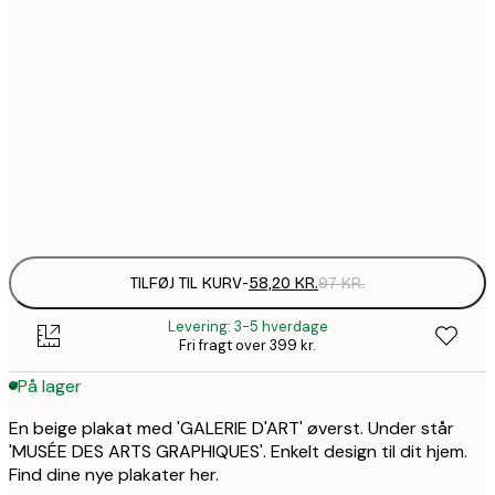
58,2
21x30 cm
99,6
30x40 cm
1
157,8
50x70 cm
2
Frame
options
TILFØJ TIL KURV
-
58,20 KR.
97 KR.
Levering: 3-5 hverdage
Fri fragt over 399 kr.
På lager
En beige plakat med 'GALERIE D'ART' øverst. Under står
'MUSÉE DES ARTS GRAPHIQUES'. Enkelt design til dit hjem.
Find dine nye plakater her.