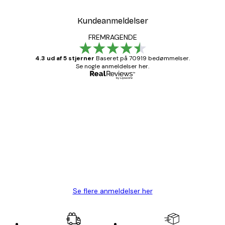
Kundeanmeldelser
FREMRAGENDE
4.3 ud af 5 stjerner
Baseret på 70919 bedømmelser.
Se nogle anmeldelser her.
Bekræftet køber
Kundeanmeldelser
Hurtig levering
1 jun.
Lise-Lotte C
Se flere anmeldelser her