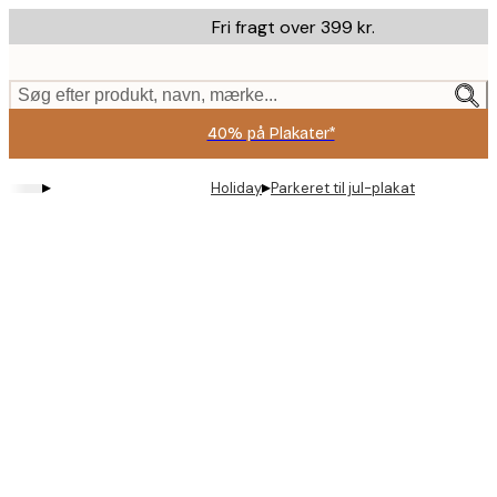
Skip
Fri fragt over 399 kr.
to
main
content.
Søg efter produkt, navn, mærke...
40% på Plakater*
▸
▸
Holiday
Parkeret til jul-plakat