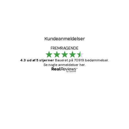
Kundeanmeldelser
FREMRAGENDE
4.3 ud af 5 stjerner
Baseret på 70919 bedømmelser.
Se nogle anmeldelser her.
Bekræftet køber
Kundeanmeldelser
Hurtig levering
1 jun.
Lise-Lotte C