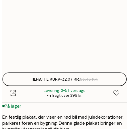
32,0
13x18 cm
53,
99,6
30x40 cm
1
157,8
50x70 cm
2
Frame
options
TILFØJ TIL KURV
-
32,07 KR.
53,45 KR.
Levering: 3-5 hverdage
Fri fragt over 399 kr.
På lager
En festlig plakat, der viser en rød bil med juledekorationer,
parkeret foran en bygning. Denne glade plakat bringer en