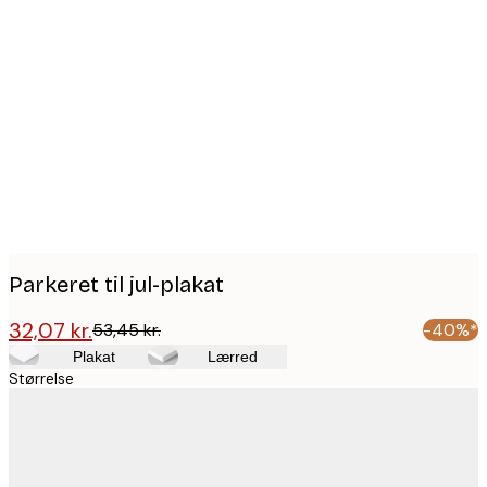
Product
images
Parkeret til jul-plakat
32,07 kr.
53,45 kr.
-40%*
Plakat
Lærred
Størrelse