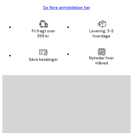
Se flere anmeldelser her
Fri fragt over
Levering: 3-5
399 kr.
hverdage
Nyheder hver
Sikre betalinger
måned
Email
SEND