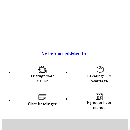
Kundeanmeldelser
Hurtig levering
1 jun.
Lise-Lotte C
Se flere anmeldelser her
Fri fragt over
Levering: 3-5
399 kr.
hverdage
Nyheder hver
Sikre betalinger
måned