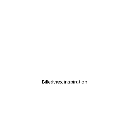
-30%*
allon Plakat
Olga Telnova - Retro Blom
Fra 75,60 kr.
108 kr.
Billedvæg inspiration