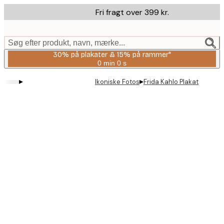
Skip
Fri fragt over 399 kr.
to
main
content.
Søg efter produkt, navn, mærke...
30% på plakater & 15% på rammer*
0 min
0 s
Gyldig
indtil:
▸
▸
Ikoniske Fotos
Frida Kahlo Plakat
2026-
08-
06