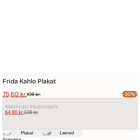
Product
images
Frida Kahlo Plakat
75,60 kr.
108 kr.
-30%*
Aktivér din medlemspris
64,80 kr.
108 kr.
Plakat
Lærred
Størrelse