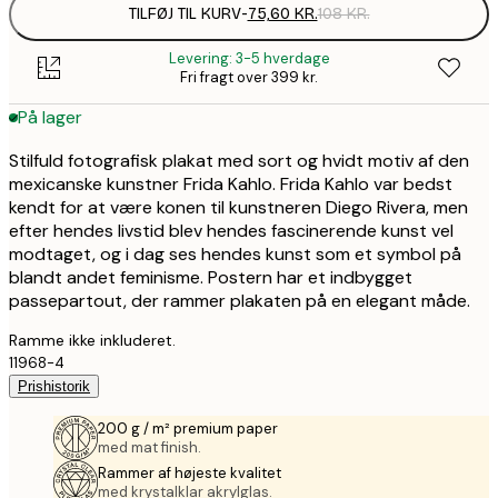
TILFØJ TIL KURV
-
75,60 KR.
108 KR.
Levering: 3-5 hverdage
Fri fragt over 399 kr.
På lager
Stilfuld fotografisk plakat med sort og hvidt motiv af den
mexicanske kunstner Frida Kahlo. Frida Kahlo var bedst
kendt for at være konen til kunstneren Diego Rivera, men
efter hendes livstid blev hendes fascinerende kunst vel
modtaget, og i dag ses hendes kunst som et symbol på
blandt andet feminisme. Postern har et indbygget
passepartout, der rammer plakaten på en elegant måde.
Ramme ikke inkluderet.
11968-4
Prishistorik
200 g / m² premium paper
med mat finish.
Rammer af højeste kvalitet
med krystalklar akrylglas.