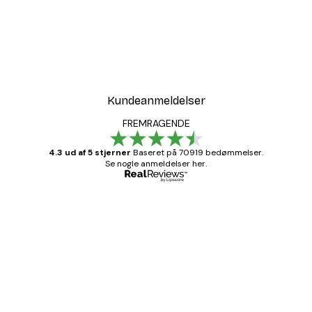
Kundeanmeldelser
FREMRAGENDE
4.3 ud af 5 stjerner
Baseret på 70919 bedømmelser.
Se nogle anmeldelser her.
Bekræftet køber
Kundeanmeldelser
Hurtig levering
1 jun.
Lise-Lotte C