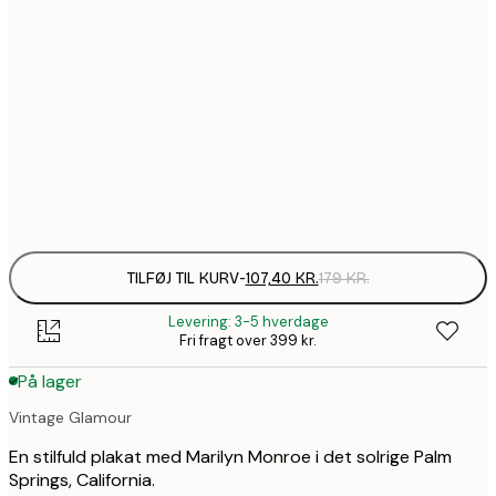
107,4
30x40 cm
1
172,2
50x70 cm
2
490,2
100x150 cm
8
Frame
options
TILFØJ TIL KURV
-
107,40 KR.
179 KR.
Levering: 3-5 hverdage
Fri fragt over 399 kr.
På lager
Vintage Glamour
En stilfuld plakat med Marilyn Monroe i det solrige Palm
Springs, California.