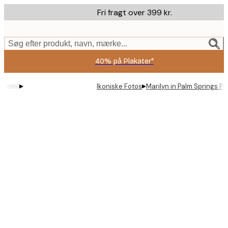
Skip
Fri fragt over 399 kr.
to
main
content.
Søg efter produkt, navn, mærke...
40% på Plakater*
▸
▸
Ikoniske Fotos
Marilyn in Palm Springs Pl