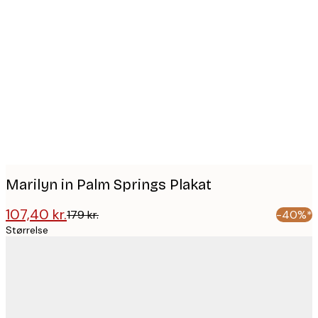
Product
images
Marilyn in Palm Springs Plakat
107,40 kr.
179 kr.
-40%*
Størrelse