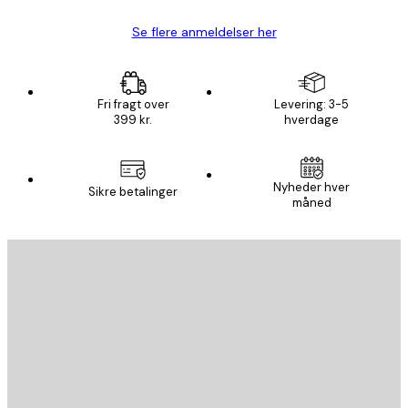
Se flere anmeldelser her
Fri fragt over
Levering: 3-5
399 kr.
hverdage
Nyheder hver
Sikre betalinger
måned
Email
SEND