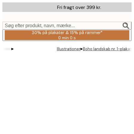
Skip
Fri fragt over 399 kr.
to
main
content.
Søg efter produkt, navn, mærke...
30% på plakater & 15% på rammer*
0 min
0 s
Gyldig
indtil:
▸
▸
Illustrationer
Boho landskab nr. 1-plakat
2026-
08-
06