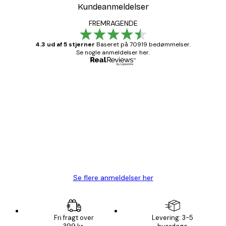
Kundeanmeldelser
FREMRAGENDE
4.3 ud af 5 stjerner
Baseret på 70919 bedømmelser.
Se nogle anmeldelser her.
Bekræftet køber
Kundeanmeldelser
Hurtig levering
1 jun.
Lise-Lotte C
Se flere anmeldelser her
Fri fragt over
Levering: 3-5