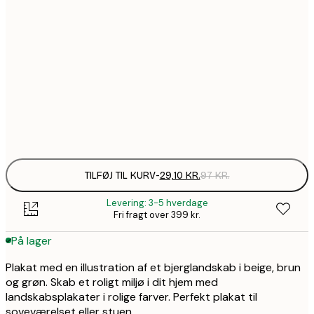
29,1
21x30 cm
45,3
30x40 cm
1
71,7
50x70 cm
2
Frame
options
TILFØJ TIL KURV
-
29,10 KR.
97 KR.
Levering: 3-5 hverdage
Fri fragt over 399 kr.
På lager
Plakat med en illustration af et bjerglandskab i beige, brun
og grøn. Skab et roligt miljø i dit hjem med
landskabsplakater i rolige farver. Perfekt plakat til
soveværelset eller stuen.