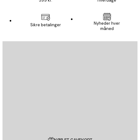
399 kr.
hverdage
Nyheder hver
Sikre betalinger
måned
Email
SEND
Store
Poster Store
Kundeservice