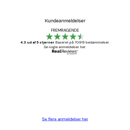
Kundeanmeldelser
FREMRAGENDE
4.3 ud af 5 stjerner
Baseret på 70919 bedømmelser.
Se nogle anmeldelser her.
Bekræftet køber
Kundeanmeldelser
Hurtig levering
1 jun.
Lise-Lotte C
Se flere anmeldelser her