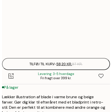
58,2
21x30 cm
99,6
30x40 cm
1
157,8
50x70 cm
2
Frame
options
TILFØJ TIL KURV
-
58,20 KR.
97 KR.
Levering: 3-5 hverdage
Fri fragt over 399 kr.
På lager
Lækker illustration af blade i varme brune og beige
farver. Gør dig klar til efteråret med et bladprint i retro-
stil. Den er perfekt til at kombinere med andre orange og