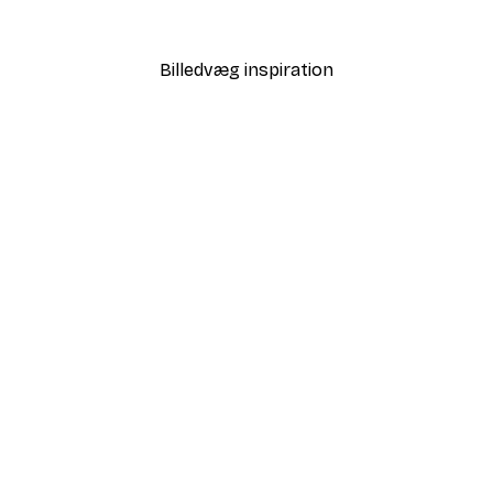
Fra 58,20 kr.
97 kr.
Billedvæg inspiration