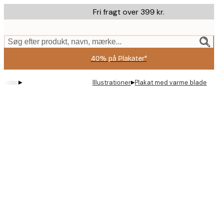
Skip
Fri fragt over 399 kr.
to
main
content.
Søg efter produkt, navn, mærke...
40% på Plakater*
▸
▸
Illustrationer
Plakat med varme blade