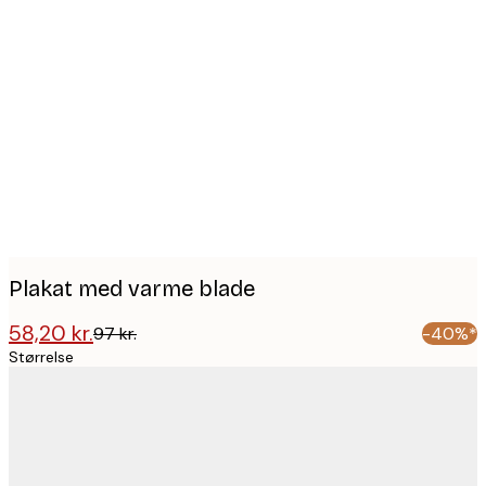
Product
images
Plakat med varme blade
58,20 kr.
97 kr.
-40%*
Størrelse