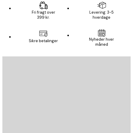
Fri fragt over
Levering: 3-5
399 kr.
hverdage
Nyheder hver
Sikre betalinger
måned
Email
SEND
Store
Poster Store