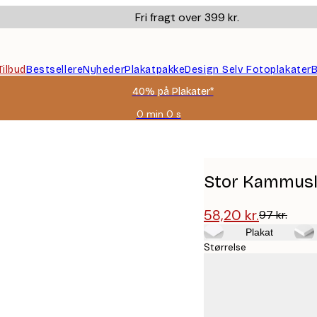
Fri fragt over 399 kr.
Tilbud
Bestsellere
Nyheder
Plakatpakke
Design Selv Fotoplakater
B
40% på Plakater*
0 min
0 s
Gyldig
indtil:
2026-
08-
09
Stor Kammusl
58,20 kr.
97 kr.
Plakat
Størrelse