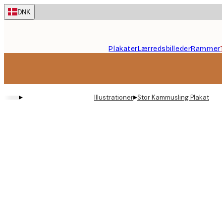
Skip
DNK
to
main
content.
Plakater
Lærredsbilleder
Rammer
▸
▸
Illustrationer
Stor Kammusling Plakat