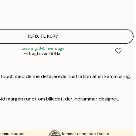
58,2
99,6
1
157,8
TILFØJ TIL KURV
2
Levering: 3-5 hverdage
Fri fragt over 399 kr.
e touch med denne detaljerede illustration af en kammusling.
vid margen rundt om billedet, der indrammer designet.
premium paper
Rammer af højeste kvalitet