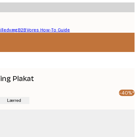
illedvæg
B2B
Vores How-To Guide
ing Plakat
-40%*
Lærred