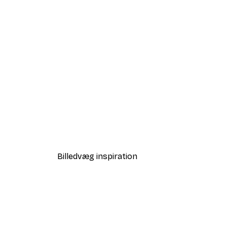
-40%*
Kathrin Pienaar - Posh In Cali
Fra 58,20 kr.
97 kr.
Billedvæg inspiration