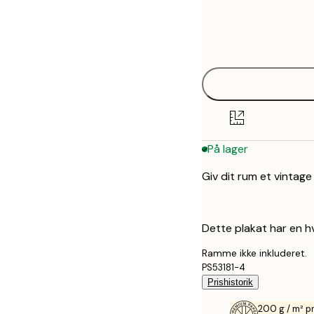
Frame
21x30 cm
options
30x40 cm
50x70 cm
På lager
Giv dit rum et vintag
Dette plakat har en h
Ramme ikke inkluderet.
PS53181-4
Prishistorik
200 g / m² 