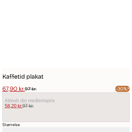
Product
images
Kaffetid plakat
67,90 kr.
97 kr.
-30%*
Aktivér din medlemspris
58,20 kr.
97 kr.
Størrelse