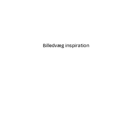
-70%
Outlet
Grafisk Gren nr.1 Plakat
Fra 29,10 kr.
97 kr.
Billedvæg inspiration