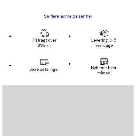
Lise-Lotte C
Se flere anmeldelser her
Fri fragt over
Levering: 3-5
399 kr.
hverdage
Nyheder hver
Sikre betalinger
måned
Email
SEND