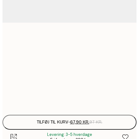
67,9
21x30 cm
116,2
30x40 cm
1
128,8
40x50 cm
1
184,1
50x70 cm
2
Frame
options
TILFØJ TIL KURV
-
67,90 KR.
97 KR.
Levering: 3-5 hverdage