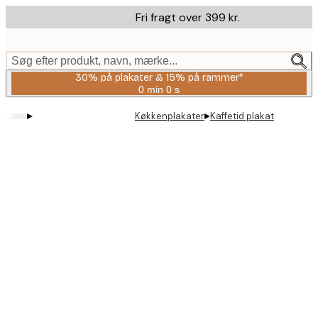
Skip
Fri fragt over 399 kr.
to
main
content.
Søg efter produkt, navn, mærke...
30% på plakater & 15% på rammer*
0 min
0 s
Gyldig
indtil:
▸
▸
Køkkenplakater
Kaffetid plakat
2026-
08-
06