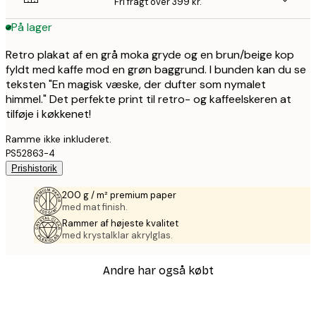
Fri fragt over 399 kr.
På lager
Retro plakat af en grå moka gryde og en brun/beige kop
fyldt med kaffe mod en grøn baggrund. I bunden kan du se
teksten "En magisk væske, der dufter som nymalet
himmel." Det perfekte print til retro- og kaffeelskeren at
tilføje i køkkenet!
Ramme ikke inkluderet.
PS52863-4
Prishistorik
200 g / m² premium paper
med mat finish.
Rammer af højeste kvalitet
med krystalklar akrylglas.
Andre har også købt