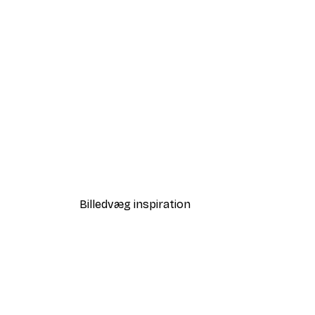
-40%*
Abstract Beige Marble No2 pl
Fra 99,60 kr.
166 kr.
Billedvæg inspiration