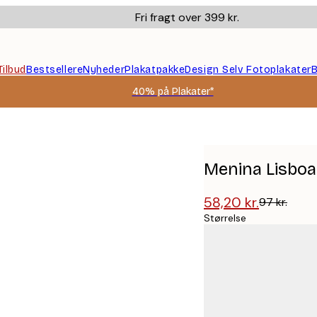
Fri fragt over 399 kr.
Tilbud
Bestsellere
Nyheder
Plakatpakke
Design Selv Fotoplakater
B
40% på Plakater*
Menina Lisboa 
58,20 kr.
97 kr.
Størrelse