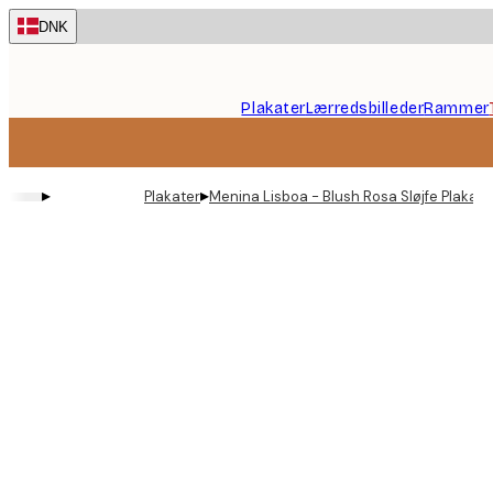
Skip
DNK
to
main
content.
Plakater
Lærredsbilleder
Rammer
▸
▸
Plakater
Menina Lisboa - Blush Rosa Sløjfe Plakat