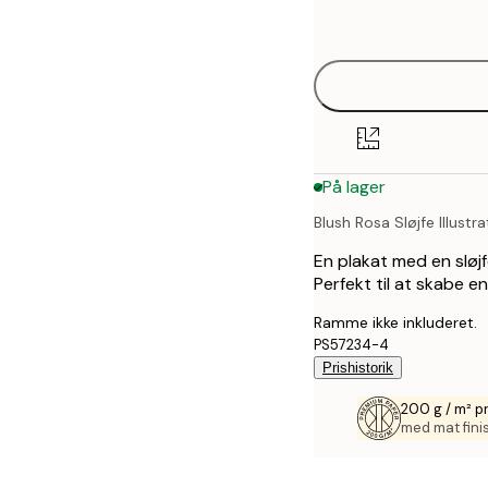
options
30x40 cm
40x50 cm
50x70 cm
På lager
70x100 cm
Blush Rosa Sløjfe Illustra
100x150 cm
En plakat med en sløj
Perfekt til at skabe e
Ramme ikke inkluderet.
PS57234-4
Prishistorik
200 g / m² 
med mat fini