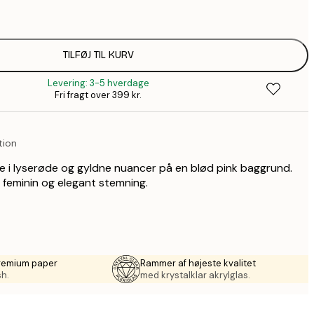
99,6
1
110,4
TILFØJ TIL KURV
1
Levering: 3-5 hverdage
157,8
Fri fragt over 399 kr.
2
195,6
3
tion
490,2
8
fe i lyserøde og gyldne nuancer på en blød pink baggrund.
n feminin og elegant stemning.
premium paper
Rammer af højeste kvalitet
sh.
med krystalklar akrylglas.