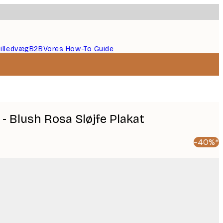
illedvæg
B2B
Vores How-To Guide
- Blush Rosa Sløjfe Plakat
-40%*