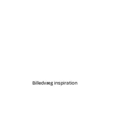
-40%*
Canoes in the Lake Plakat
Fra 58,20 kr.
97 kr.
Billedvæg inspiration