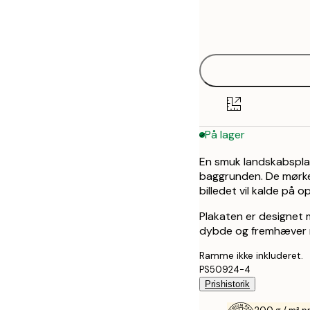
Frame
21x30 cm
options
30x40 cm
40x50 cm
50x50 cm
På lager
70x100 cm
En smuk landskabsplak
baggrunden. De mørke
billedet vil kalde på
Plakaten er designet 
dybde og fremhæver 
Ramme ikke inkluderet.
PS50924-4
Prishistorik