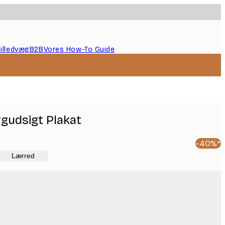
illedvæg
B2B
Vores How-To Guide
gudsigt Plakat
-40%*
Lærred