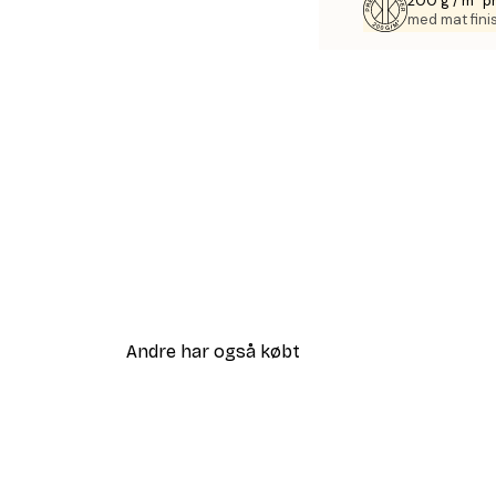
200 g / m² 
med mat fini
Andre har også købt