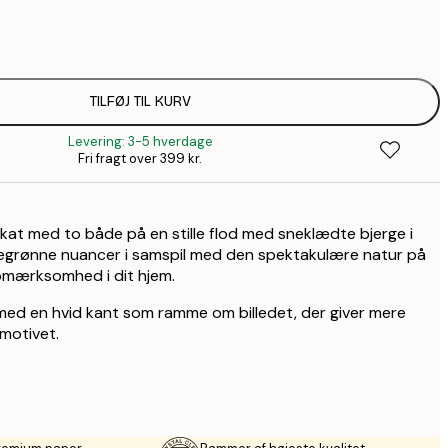
58,2
99,6
1
110,4
TILFØJ TIL KURV
1
Levering: 3-5 hverdage
110,4
Fri fragt over 399 kr.
1
195,6
3
at med to både på en stille flod med sneklædte bjerge i
grønne nuancer i samspil med den spektakulære natur på
 opmærksomhed i dit hjem.
med en hvid kant som ramme om billedet, der giver mere
motivet.