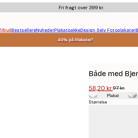
Fri fragt over 399 kr.
Tilbud
Bestsellere
Nyheder
Plakatpakke
Design Selv Fotoplakater
B
40% på Plakater*
Både med Bjer
58,20 kr.
97 kr.
Plakat
Størrelse